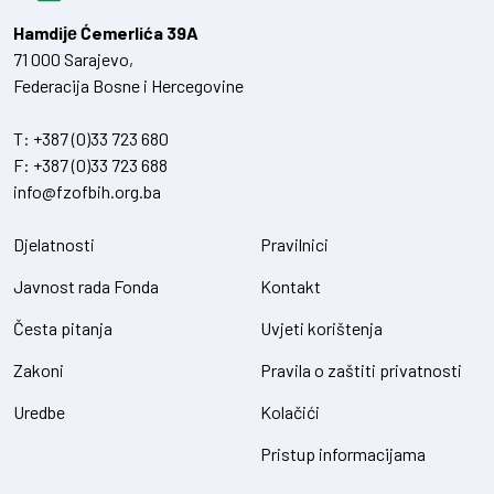
Hamdiје Ćemerlića 39A
71 000 Sarajevo,
Federacija Bosne i Hercegovine
T:
+387 (0)33 723 680
F:
+387 (0)33 723 688
info@fzofbih.org.ba
Djelatnosti
Pravilnici
Javnost rada Fonda
Kontakt
Česta pitanja
Uvjeti korištenja
Zakoni
Pravila o zaštiti privatnosti
Uredbe
Kolačići
Pristup informacijama