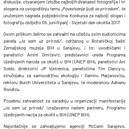
diskusije, otvaranjem izložbe najboljih dvanaest fotografija i tri
slogana na ovogodišnju temu „
Povezivanje ljudi sa prirodom
“, te
uručenjem nagrada pobjednicima Konkursa za najbolji slogan i
fotografiju obilježio 05. juni/lipanj – Svjetski dan okoliša 2017.
Ovom prilikom želimo se zahvaliti na učešću svim sudionicima
panela „
Ja sam uz prirodu
“, održanog u Botaničkoj bašti
Zemaljskog muzeja BiH u Sarajevu, i to: uvodničarki i
panelistici Amini Omićević, predstavnici ureda Programa
Ujedinjenih naroda za okoliš u BiH (UNEP BiH), panelistici Ani
Soldo, direktorici JP Vjetrenica, panelistima Tim Clancy-u,
stručnjaku za samoodrživu ekologiju i Damiru Marjanoviću,
rektoru Burch Univerziteta u Sarajevu, te moderatoru Adnanu
Rondiću.
Posebnu zahvalnost za saradnju u organizaciji manifestacije
„
Ja sam uz prirodu
“ izražavamo našem partneru, Programu
Ujedinjenih nacija za okoliš u BiH (UNEP BiH).
Najsrdačnije se zahvaljujemo agenciji McCann Sarajevo,