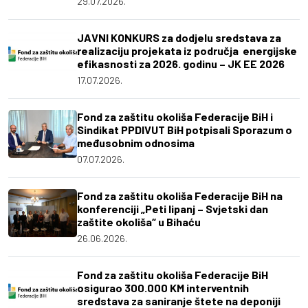
29.07.2026.
JAVNI KONKURS za dodjelu sredstava za
realizaciju projekata iz područja energijske
efikasnosti za 2026. godinu – JK EE 2026
17.07.2026.
Fond za zaštitu okoliša Federacije BiH i
Sindikat PPDIVUT BiH potpisali Sporazum o
međusobnim odnosima
07.07.2026.
Fond za zaštitu okoliša Federacije BiH na
konferenciji „Peti lipanj – Svjetski dan
zaštite okoliša“ u Bihaću
26.06.2026.
Fond za zaštitu okoliša Federacije BiH
osigurao 300.000 KM interventnih
sredstava za saniranje štete na deponiji