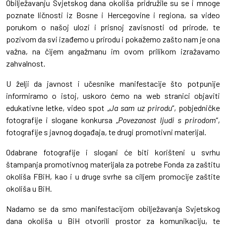
Obilježavanju Svjetskog dana okoliša pridružile su se i mnoge
poznate ličnosti iz Bosne i Hercegovine i regiona, sa video
porukom o našoj ulozi i prisnoj zavisnosti od prirode, te
pozivom da svi izađemo u prirodu i pokažemo zašto nam je ona
važna, na čijem angažmanu im ovom prilikom izražavamo
zahvalnost.
U želji da javnost i učesnike manifestacije što potpunije
informiramo o istoj, uskoro ćemo na web stranici objaviti
edukativne letke, video spot „
Ja sam uz prirodu
“, pobjedničke
fotografije i slogane konkursa „
Povezanost ljudi s prirodom
“,
fotografije s javnog događaja, te drugi promotivni materijal.
Odabrane fotografije i slogani će biti korišteni u svrhu
štampanja promotivnog materijala za potrebe Fonda za zaštitu
okoliša FBiH, kao i u druge svrhe sa ciljem promocije zaštite
okoliša u BiH.
Nadamo se da smo manifestacijom obilježavanja Svjetskog
dana okoliša u BiH otvorili prostor za komunikaciju, te