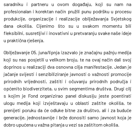
saradniku i partneru u ovom događaju, koji su nam na
profesionalan i korektan način pružili punu podršku u procesu
produkcije, organizacije i realizacije obilježavanja Svjetskog
dana okoliša. Cijenimo što su u svakom momentu bili
fleksibilni, susretljivi i inovativni u pretvaranju svake naše ideje
u praktična rješenja.
Obilježavanje 05. juna/lipnja izazvalo je značajnu pažnju medija
koji su nas posjetili u velikom broju, te na ovaj način dali svoj
doprinos u realizaciji dva osnovna cilja manifestacije. Jedan je
jačanje svijesti i senzibiliziranje javnosti o važnosti promocije
prirodnih vrijednosti, zaštiti i očuvanju prirodnih područja i
općenito biodiverziteta, u svim segmentima društva. Drugi cilj
s kojim je Fond organizirao panel diskusiju jeste poentirati
ulogu medija koji izvještavaju u oblasti zaštite okoliša, te
prenijeti poruku da će odluke bitne za društvo, ali i za buduće
generacije, jednostavnije i brže donositi samo javnost koja je
dobro upućena u važna pitanja u vezi sa zaštitom okoliša.