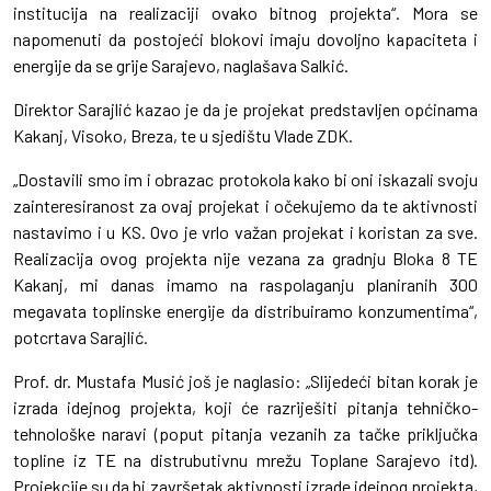
institucija na realizaciji ovako bitnog projekta“. Mora se
napomenuti da postojeći blokovi imaju dovoljno kapaciteta i
energije da se grije Sarajevo, naglašava Salkić.
Direktor Sarajlić kazao je da je projekat predstavljen općinama
Kakanj, Visoko, Breza, te u sjedištu Vlade ZDK.
„Dostavili smo im i obrazac protokola kako bi oni iskazali svoju
zainteresiranost za ovaj projekat i očekujemo da te aktivnosti
nastavimo i u KS. Ovo je vrlo važan projekat i koristan za sve.
Realizacija ovog projekta nije vezana za gradnju Bloka 8 TE
Kakanj, mi danas imamo na raspolaganju planiranih 300
megavata toplinske energije da distribuiramo konzumentima“,
potcrtava Sarajlić
.
Prof. dr. Mustafa Musić još je naglasio: „Slijedeći bitan korak je
izrada idejnog projekta, koji će razriješiti pitanja tehničko-
tehnološke naravi (poput pitanja vezanih za tačke priključka
topline iz TE na distrubutivnu mrežu Toplane Sarajevo itd).
Projekcije su da bi završetak aktivnosti izrade idejnog projekta,