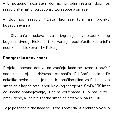
– U potpuno iskorišteni domaći prirodni resursi: doprinos
razvoju alternativnog uzgoja brzorastuće biomase,
– Doprinos razvoju tržišta biomase (planirani projekti
kosagorijevanja)
– Stvaranje uslova za izgradnju visokoefikasnog
kogenerativnog Bloka 8 i zatvaranje postojećih zastarjelih
neefikasnih blokova u TE Kakanj.
Energetska neovisnost
Projekt posebno dobiva na značaju kada se uzme u obzir i
saopćenje koje je državna kompanija „BH-Gas“ izdala prije
nekoliko sedmica, da je ruski isporučilac plina za BiH najavio
smanjenje kapaciteta isporuke ovog energenta. Srbija i RS imat
će uredno snabdijevanje, u onim količinama u kojima je to i
predviđeno, ali će biti znatno smanjen protok plina za FBiH.
To je posebno bitno kada se uzme u obzir da KS trenutno ovisi o