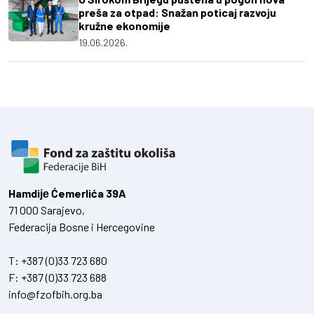
preša za otpad: Snažan poticaj razvoju
kružne ekonomije
19.06.2026.
Hamdiје Ćemerlića 39A
71 000 Sarajevo,
Federacija Bosne i Hercegovine
T:
+387 (0)33 723 680
F:
+387 (0)33 723 688
info@fzofbih.org.ba