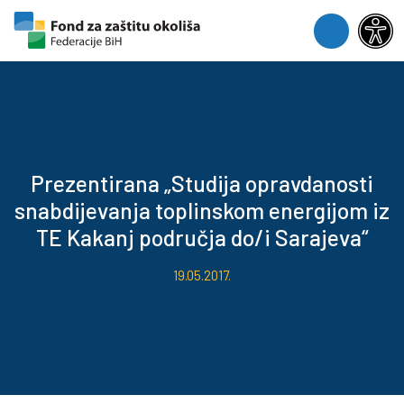
Skip to content
Skip to footer
Menu
Prezentirana „Studija opravdanosti
snabdijevanja toplinskom energijom iz
TE Kakanj područja do/i Sarajeva“
19.05.2017.