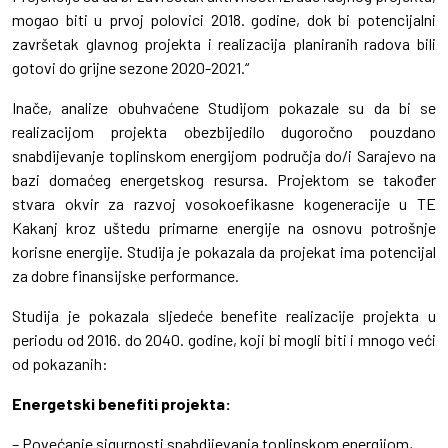
mogao biti u prvoj polovici 2018. godine, dok bi potencijalni
završetak glavnog projekta i realizacija planiranih radova bili
gotovi do grijne sezone 2020-2021.“
Inače, analize obuhvaćene Studijom pokazale su da bi se
realizacijom projekta obezbijedilo dugoročno pouzdano
snabdijevanje toplinskom energijom područja do/i Sarajevo na
bazi domaćeg energetskog resursa. Projektom se također
stvara okvir za razvoj vosokoefikasne kogeneracije u TE
Kakanj kroz uštedu primarne energije na osnovu potrošnje
korisne energije. Studija je pokazala da projekat ima potencijal
za dobre finansijske performance.
Studija je pokazala sljedeće benefite realizacije projekta u
periodu od 2016. do 2040. godine, koji bi mogli biti i mnogo veći
od pokazanih:
Energetski benefiti projekta:
– Povećanje sigurnosti snabdijevanja toplinskom energijom,