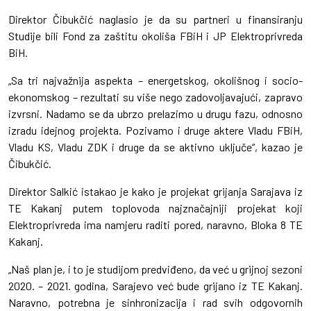
Direktor Čibukčić naglasio je da su partneri u finansiranju
Studije bili Fond za zaštitu okoliša FBiH i JP Elektroprivreda
BiH.
„Sa tri najvažnija aspekta – energetskog, okolišnog i socio-
ekonomskog – rezultati su više nego zadovoljavajući, zapravo
izvrsni. Nadamo se da ubrzo prelazimo u drugu fazu, odnosno
izradu idejnog projekta. Pozivamo i druge aktere Vladu FBiH,
Vladu KS, Vladu ZDK i druge da se aktivno uključe“, kazao je
Čibukčić.
Direktor Salkić istakao je kako je projekat grijanja Sarajava iz
TE Kakanj putem toplovoda najznačajniji projekat koji
Elektroprivreda ima namjeru raditi pored, naravno, Bloka 8 TE
Kakanj.
„Naš plan je, i to je studijom predviđeno, da već u grijnoj sezoni
2020. – 2021. godina, Sarajevo već bude grijano iz TE Kakanj.
Naravno, potrebna je sinhronizacija i rad svih odgovornih