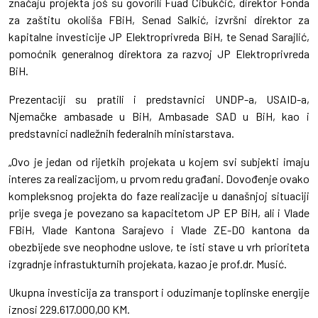
značaju projekta još su govorili Fuad Čibukčić, direktor Fonda
za zaštitu okoliša FBiH, Senad Salkić, izvršni direktor za
kapitalne investicije JP Elektroprivreda BiH, te Senad Sarajlić,
pomoćnik generalnog direktora za razvoj JP Elektroprivreda
BiH.
Prezentaciji su pratili i predstavnici UNDP-a, USAID-a,
Njemačke ambasade u BiH, Ambasade SAD u BiH, kao i
predstavnici nadležnih federalnih ministarstava.
„Ovo je jedan od rijetkih projekata u kojem svi subjekti imaju
interes za realizacijom, u prvom redu građani. Dovođenje ovako
kompleksnog projekta do faze realizacije u današnjoj situaciji
prije svega je povezano sa kapacitetom JP EP BiH, ali i Vlade
FBiH, Vlade Kantona Sarajevo i Vlade ZE-DO kantona da
obezbijede sve neophodne uslove, te isti stave u vrh prioriteta
izgradnje infrastukturnih projekata, kazao je prof.dr. Musić.
Ukupna investicija za transport i oduzimanje toplinske energije
iznosi 229.617.000,00 KM.