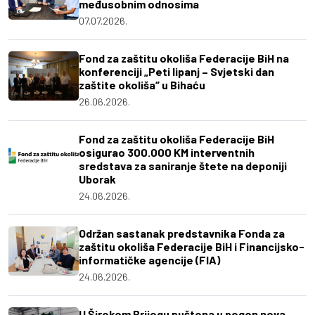
međusobnim odnosima
07.07.2026.
Fond za zaštitu okoliša Federacije BiH na
konferenciji „Peti lipanj – Svjetski dan
zaštite okoliša“ u Bihaću
26.06.2026.
Fond za zaštitu okoliša Federacije BiH
osigurao 300.000 KM interventnih
sredstava za saniranje štete na deponiji
Uborak
24.06.2026.
Održan sastanak predstavnika Fonda za
zaštitu okoliša Federacije BiH i Financijsko-
informatičke agencije (FIA)
24.06.2026.
U Širokom Brijegu puštena u pogon nova