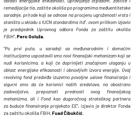
oblasti energijske efikasnosti, upravljanja otpadom, zaštite i
remedijacije tla, zaštite okoliša po
programima međuentitetske
saradnje, prirode koji se odnose na procjenu ugroženosti vrsta i
staništa u skladu s IUCN standardima itd“, ovom prilikom izjavio
je predsjednik Upravnog odbora Fonda za zaštitu okoliša
FBiH”
,
Pero Goluža
.
“
Po prvi puta, u saradnji sa međunarodnim i domaćim
institucijama uspostavili smo novi finansijski mehanizam koji se
nudi korisnicima, a koji će doprinijeti značajnom ulaganju u
oblast energijske efikasnosti i obnovljivih izvora energije. Ovaj
revolving fond predviđa
izuzetno povoljne uslove finansiranja i
sigurni smo da će korisnici naših sredstava, na obostrano
zadovoljstvo, prepoznati prednosti ovog finansijskog
mehanizma, ali i Fond kao dugoročnog strateškog partnera
za
buduće finansiranje projekata EE
“, izjavio je direktor Fonda
za zaštitu okoliša FBiH,
Fuad Čibukčić
.