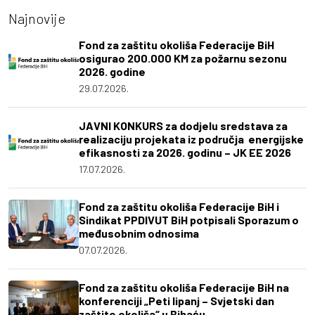
Najnovije
Fond za zaštitu okoliša Federacije BiH
osigurao 200.000 KM za požarnu sezonu
2026. godine
29.07.2026.
JAVNI KONKURS za dodjelu sredstava za
realizaciju projekata iz područja energijske
efikasnosti za 2026. godinu – JK EE 2026
17.07.2026.
Fond za zaštitu okoliša Federacije BiH i
Sindikat PPDIVUT BiH potpisali Sporazum o
međusobnim odnosima
07.07.2026.
Fond za zaštitu okoliša Federacije BiH na
konferenciji „Peti lipanj – Svjetski dan
zaštite okoliša“ u Bihaću