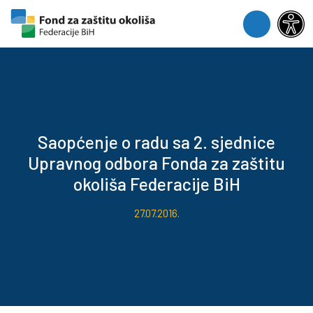
Skip to content
Skip to footer
Menu
Saopćenje o radu sa 2. sjednice
Upravnog odbora Fonda za zaštitu
okoliša Federacije BiH
27.07.2016.