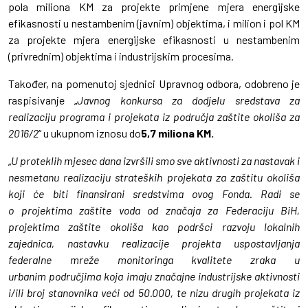
pola miliona KM za projekte primjene mjera energijske
efikasnosti u nestambenim (javnim) objektima, i milion i pol KM
za projekte mjera energijske efikasnosti u nestambenim
(privrednim) objektima i industrijskim procesima.
Također, na pomenutoj sjednici Upravnog odbora, odobreno je
raspisivanje „
Javnog konkursa za dodjelu sredstava za
realizaciju programa i projekata iz područja zaštite okoliša za
2016/2
“ u ukupnom iznosu do
5,7 miliona KM.
„
U proteklih mjesec dana izvršili smo sve aktivnosti za nastavak i
nesmetanu realizaciju strateških projekata za zaštitu okoliša
koji će biti finansirani sredstvima ovog Fonda. Radi se
o
projektima zaštite voda od značaja za Federaciju BiH,
projektima zaštite okoliša kao podršci razvoju lokalnih
zajednica, nastavku realizacije projekta uspostavljanja
federalne mreže monitoringa kvalitete zraka u
urbanim područjima koja imaju značajne industrijske aktivnosti
i/ili broj stanovnika veći od 50.000, te nizu drugih projekata iz