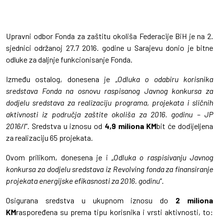
Upravni odbor Fonda za zaštitu okoliša Federacije BiH je na 2.
sjednici održanoj 27.7 2016. godine u Sarajevu donio je bitne
odluke za daljnje funkcionisanje Fonda.
Između ostalog, donesena je „
Odluka o odabiru korisnika
sredstava Fonda na osnovu raspisanog Javnog konkursa za
dodjelu sredstava za realizaciju programa, projekata i sličnih
aktivnosti iz područja zaštite okoliša za 2016. godinu – JP
2016/I
“. Sredstva u iznosu od
4,9 miliona KM
bit će dodijeljena
za realizaciju 65 projekata.
Ovom prilikom, donesena je i „
Odluka o raspisivanju Javnog
konkursa za dodjelu sredstava iz Revolving fonda za finansiranje
projekata energijske efikasnosti za 2016. godinu
“.
Osigurana sredstva u ukupnom iznosu do
2 miliona
KM
raspoređena su prema tipu korisnika i vrsti aktivnosti, to: