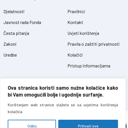
Djelatnosti
Pravilnici
Javnost rada Fonda
Kontakt
Česta pitanja
Uvjeti korištenja
Zakoni
Pravila o zaštiti privatnosti
Uredbe
Kolačići
Pristup informacijama
Ova stranica koristi samo nužne kolačiće kako
Fond za zaštitu okoliša FBiH – sva prava pridržana // design and
bi Vam omogućili bolje i ugodnije surfanje.
development
SIK
Korištenjem web stranice slažete se sa uvjetima korištenja
kolačića
Odbij
Prihvati sve