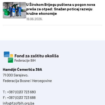
U Širokom Brijegu puštena u pogon nova
preša za otpad: Snažan poticaj razvoju
kružne ekonomije
19.06.2026.
Hamdiје Ćemerlića 39A
71 000 Sarajevo,
Federacija Bosne i Hercegovine
T:
+387 (0)33 723 680
F:
+387 (0)33 723 688
info@fzofbih.org.ba