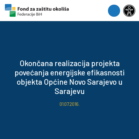
Skip to content
Skip to footer
Menu
Okončana realizacija projekta
povećanja energijske efikasnosti
objekta Općine Novo Sarajevo u
Sarajevu
01.07.2016.