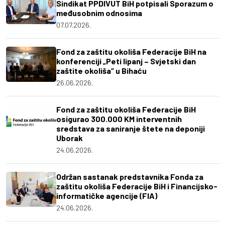
Sindikat PPDIVUT BiH potpisali Sporazum o
međusobnim odnosima
07.07.2026.
Fond za zaštitu okoliša Federacije BiH na
konferenciji „Peti lipanj – Svjetski dan
zaštite okoliša“ u Bihaću
26.06.2026.
Fond za zaštitu okoliša Federacije BiH
osigurao 300.000 KM interventnih
sredstava za saniranje štete na deponiji
Uborak
24.06.2026.
Održan sastanak predstavnika Fonda za
zaštitu okoliša Federacije BiH i Financijsko-
informatičke agencije (FIA)
24.06.2026.