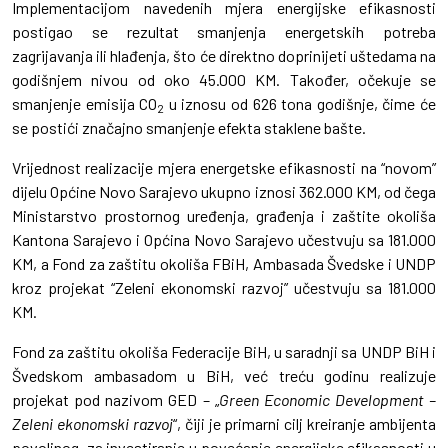
Implementacijom navedenih mjera energijske efikasnosti
postigao se rezultat smanjenja energetskih potreba
zagrijavanja ili hlađenja, što će direktno doprinijeti uštedama na
godišnjem nivou od oko 45.000 KM. Također, očekuje se
smanjenje emisija CO
u iznosu od 626 tona godišnje, čime će
2
se postići značajno smanjenje efekta staklene bašte.
Vrijednost realizacije mjera energetske efikasnosti na “novom”
dijelu Općine Novo Sarajevo ukupno iznosi 362.000 KM, od čega
Ministarstvo prostornog uređenja, građenja i zaštite okoliša
Kantona Sarajevo i Općina Novo Sarajevo učestvuju sa 181.000
KM, a Fond za zaštitu okoliša FBiH, Ambasada Švedske i UNDP
kroz projekat “Zeleni ekonomski razvoj” učestvuju sa 181.000
KM.
Fond za zaštitu okoliša Federacije BiH, u saradnji sa UNDP BiH i
Švedskom ambasadom u BiH, već treću godinu realizuje
projekat pod nazivom GED – „
Green Economic Development –
Zeleni ekonomski razvoj
“, čiji je primarni cilj kreiranje ambijenta
povoljnog za investiranje u povećanje energijske efikasnosti u