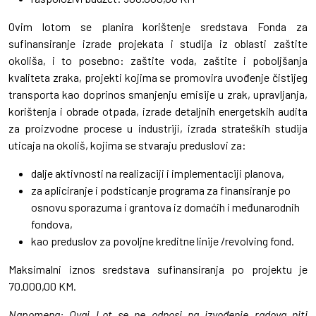
Ovim lotom se planira korištenje sredstava Fonda za
sufinansiranje izrade projekata i studija iz oblasti zaštite
okoliša, i to posebno: zaštite voda, zaštite i poboljšanja
kvaliteta zraka, projekti kojima se promovira uvođenje čistijeg
transporta kao doprinos smanjenju emisije u zrak, upravljanja,
korištenja i obrade otpada, izrade detaljnih energetskih audita
za proizvodne procese u industriji, izrada strateških studija
uticaja na okoliš, kojima se stvaraju preduslovi za:
dalje aktivnosti na realizaciji i implementaciji planova,
za apliciranje i podsticanje programa za finansiranje po
osnovu sporazuma i grantova iz domaćih i međunarodnih
fondova,
kao preduslov za povoljne kreditne linije /revolving fond.
Maksimalni iznos sredstava sufinansiranja po projektu je
70.000,00 KM.
Napomena: Ovaj Lot se ne odnosi na izvođenje radova niti