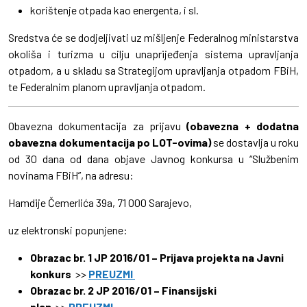
korištenje otpada kao energenta, i sl.
Sredstva će se dodjeljivati uz mišljenje Federalnog ministarstva
okoliša i turizma u cilju unaprijeđenja sistema upravljanja
otpadom, a u skladu sa Strategijom upravljanja otpadom FBiH,
te Federalnim planom upravljanja otpadom.
Obavezna dokumentacija za prijavu
(obavezna + dodatna
obavezna dokumentacija po LOT-ovima)
se dostavlja u roku
od 30 dana od dana objave Javnog konkursa u “Službenim
novinama FBiH”, na adresu:
Hamdije Čemerlića 39a, 71 000 Sarajevo,
uz elektronski popunjene:
Obrazac br. 1 JP 2016/01 – Prijava projekta na Javni
konkurs
>>
PREUZMI
Obrazac br. 2 JP 2016/01 – Finansijski
plan
>>
PREUZMI