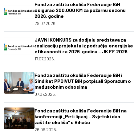
Fond za zaštitu okoliša Federacije BiH
osigurao 200.000 KM za požarnu sezonu
2026. godine
29.07.2026.
JAVNI KONKURS za dodjelu sredstava za
realizaciju projekata iz područja energijske
efikasnosti za 2026. godinu – JK EE 2026
17.07.2026.
Fond za zaštitu okoliša Federacije BiH i
Sindikat PPDIVUT BiH potpisali Sporazum o
međusobnim odnosima
07.07.2026.
Fond za zaštitu okoliša Federacije BiH na
konferenciji „Peti lipanj – Svjetski dan
zaštite okoliša“ u Bihaću
26.06.2026.