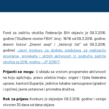
Fond za zaštitu okoliša Federacije BiH objavio je 09.3.2016.
godine (“
Službene novine FBiH
“, broj: 18/16 od 09.3.2016. godine,
dnevni listovi „
Dnevni avaz
“ i „
Večernji list
“ od 09.3.2016.
godine)
„Javni konkurs za dodjelu sredstava za realizaciju
programa, projekata i sličnih aktivnosti iz područja zaštite
okoliša za 2016. godinu – JP 2016/1“
.
Prijaviti se mogu:
U skladu sa vrstom programske aktivnosti
na koju apliciraju, pravo učešća imaju: organi i tijela federalne
uprave, kantoni/županije, jedinice lokalne samouprave (gradovi
i općine), javne ustanove i privredna društva.
Rok za prijavu:
Konkurs je objavljen 09.3.2016. godine i ostaje
otvoren 30 dana od dana objave.