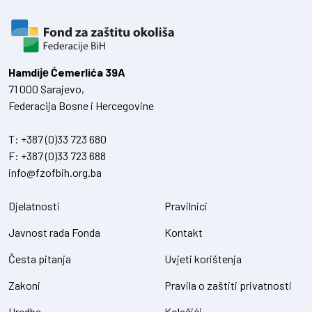
Hamdiје Ćemerlića 39A
71 000 Sarajevo,
Federacija Bosne i Hercegovine
T:
+387 (0)33 723 680
F:
+387 (0)33 723 688
info@fzofbih.org.ba
Djelatnosti
Pravilnici
Javnost rada Fonda
Kontakt
Česta pitanja
Uvjeti korištenja
Zakoni
Pravila o zaštiti privatnosti
Uredbe
Kolačići