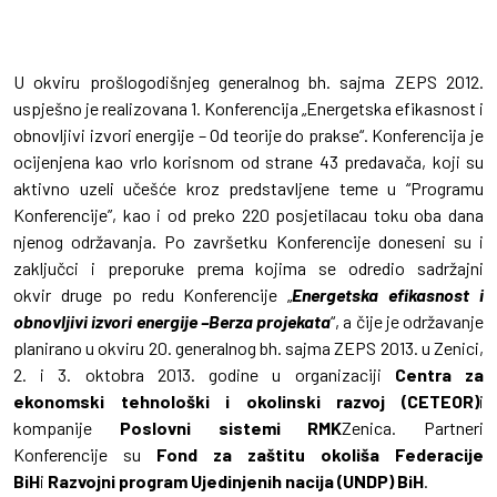
U okviru prošlogodišnjeg generalnog bh. sajma ZEPS 2012.
uspješno je realizovana 1. Konferencija „Energetska efikasnost i
obnovljivi izvori energije – Od teorije do prakse“. Konferencija je
ocijenjena kao vrlo korisnom od strane 43 predavača, koji su
aktivno uzeli učešće kroz predstavljene teme u “Programu
Konferencije”, kao i od preko 220 posjetilacau toku oba dana
njenog održavanja. Po završetku Konferencije doneseni su i
zaključci i preporuke prema kojima se odredio sadržajni
okvir druge po redu Konferencije „
Energetska efikasnost i
obnovljivi izvori energije –Berza projekata
“, a čije je održavanje
planirano u okviru 20. generalnog bh. sajma ZEPS 2013. u Zenici,
2. i 3. oktobra 2013. godine u organizaciji
Centra za
ekonomski tehnološki i okolinski razvoj (CETEOR)
i
kompanije
Poslovni sistemi RMK
Zenica. Partneri
Konferencije su
Fond za zaštitu okoliša Federacije
BiH
i
Razvojni program Ujedinjenih nacija (UNDP) BiH
.