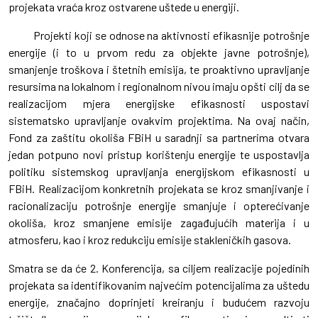
projekata vraća kroz ostvarene uštede u energiji.
Projekti koji se odnose na aktivnosti efikasnije potrošnje
energije (i to u prvom redu za objekte javne potrošnje),
smanjenje troškova i štetnih emisija, te proaktivno upravljanje
resursima na lokalnom i regionalnom nivou imaju opšti cilj da se
realizacijom mjera energijske efikasnosti uspostavi
sistematsko upravljanje ovakvim projektima. Na ovaj način,
Fond za zaštitu okoliša FBiH u saradnji sa partnerima otvara
jedan potpuno novi pristup korištenju energije te uspostavlja
politiku sistemskog upravljanja energijskom efikasnosti u
FBiH. Realizacijom konkretnih projekata se kroz smanjivanje i
racionalizaciju potrošnje energije smanjuje i opterećivanje
okoliša, kroz smanjene emisije zagađujućih materija i u
atmosferu, kao i kroz redukciju emisije stakleničkih gasova.
Smatra se da će 2. Konferencija, sa ciljem realizacije pojedinih
projekata sa identifikovanim najvećim potencijalima za uštedu
energije, značajno doprinjeti kreiranju i budućem razvoju