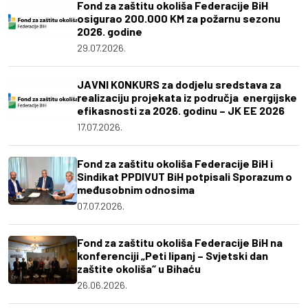
Fond za zaštitu okoliša Federacije BiH
osigurao 200.000 KM za požarnu sezonu
2026. godine
29.07.2026.
JAVNI KONKURS za dodjelu sredstava za
realizaciju projekata iz područja energijske
efikasnosti za 2026. godinu – JK EE 2026
17.07.2026.
Fond za zaštitu okoliša Federacije BiH i
Sindikat PPDIVUT BiH potpisali Sporazum o
međusobnim odnosima
07.07.2026.
Fond za zaštitu okoliša Federacije BiH na
konferenciji „Peti lipanj – Svjetski dan
zaštite okoliša“ u Bihaću
26.06.2026.