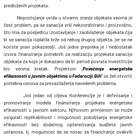
predloženih projekata.
Nepostojanje uvida u stvarno stanje objekata veoma je
čest problem, pa se sanacija vrši nekoordinirano i proizvoljno,
što ima za posljedicu izostavljanje i zaobilaženje objekata čija
bi se sanacija isplatila brže od nekog drugog objekta, jer se ne
koriste pravi pokazatelji. Još jedna prepreka je i nedostatak
izvora finansiranja potrebnih za realizaciju projekata sanacije
objekata za koje je dokazano da bi period povrata investiticije
bio veoma kratak. Projektom „
Povećanje energetske
efikasnosti u javnim objektima u Federaciji BiH
“
se želi stvoriti
potrebna osnova za prevazilaženje navedenih problema.
Još jedan od ciljeva Konferencije je i definisanje i
promoviranje modela finansiranja projekata energetske
efikasnosti u javnom sektoru. Njihovom primjenom se može
osigurati replikabilnost i mogućnost poboljšanja energetske
efikasnosti bez dodatnog opterećivanja budžeta javnih
ustanova, tj. mogućnost da se novac za financiranje ovakvih