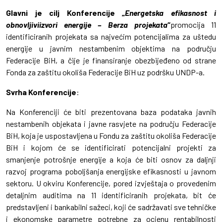
Glavni je cilj Konferencije „
Energetska efikasnost i
obnovljiviizvori energije – Berza projekata
“
promocija 11
identificiranih projekata sa najvećim potencijalima za uštedu
energije u javnim nestambenim objektima na području
Federacije BiH, a čije je finansiranje obezbijeđeno od strane
Fonda za zaštitu okoliša Federacije BiH uz podršku UNDP-a.
Svrha Konferencije
:
Na Konferenciji će biti prezentovana baza podataka javnih
nestambenih objekata i javne rasvjete na području Federacije
BiH, koja je uspostavljena u Fondu za zaštitu okoliša Federacije
BiH i kojom će se identificirati potencijalni projekti za
smanjenje potrošnje energije a koja će biti osnov za daljnji
razvoj programa poboljšanja energijske efikasnosti u javnom
sektoru. U okviru Konferencije, pored izvještaja o provedenim
detaljnim auditima na 11 identificiranih projekata, bit će
predstavljeni i bankabilni sažeci, koji će sadržavati sve tehničke
i ekonomske parametre potrebne za ocjenu rentabilnosti