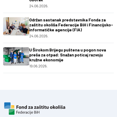
24.06.2026.
Održan sastanak predstavnika Fonda za
zaštitu okoliša Federacije BiH i Financijsko-
informatičke agencije (FIA)
24.06.2026.
U Širokom Brijegu puštena u pogon nova
preša za otpad: Snažan poticaj razvoju
kružne ekonomije
19.06.2026.