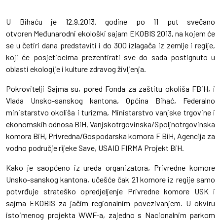
U Bihaću je 12.9.2013. godine po 11 put svečano
otvoren Međunarodni ekološki sajam EKOBIS 2013, na kojem će
se u četiri dana predstaviti i do 300 izlagača iz zemlje i regije,
koji će posjetiocima prezentirati sve do sada postignuto u
oblasti ekologije i kulture zdravog življenja.
Pokrovitelji Sajma su, pored Fonda za zaštitu okoliša FBiH, i
Vlada Unsko-sanskog kantona, Općina Bihać, Federalno
ministarstvo okoliša i turizma, Ministarstvo vanjske trgovine i
ekonomskih odnosa BiH, Vanjskotrgovinska/Spoljnotrgovinska
komora BiH, Privredna/Gospodarska komora F BiH, Agencija za
vodno područje rijeke Save, USAID FIRMA Projekt BiH.
Kako je saopćeno iz ureda organizatora, Privredne komore
Unsko-sanskog kantona, učešće čak 21 komore iz regije samo
potvrđuje strateško opredjeljenje Privredne komore USK i
sajma EKOBIS za jačim regionalnim povezivanjem. U okviru
istoimenog projekta WWF-a, zajedno s Nacionalnim parkom