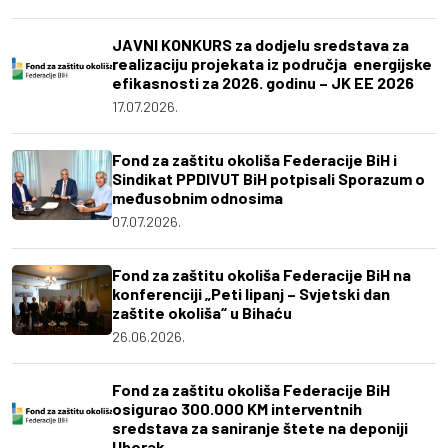
JAVNI KONKURS za dodjelu sredstava za
realizaciju projekata iz područja energijske
efikasnosti za 2026. godinu – JK EE 2026
17.07.2026.
Fond za zaštitu okoliša Federacije BiH i
Sindikat PPDIVUT BiH potpisali Sporazum o
međusobnim odnosima
07.07.2026.
Fond za zaštitu okoliša Federacije BiH na
konferenciji „Peti lipanj – Svjetski dan
zaštite okoliša“ u Bihaću
26.06.2026.
Fond za zaštitu okoliša Federacije BiH
osigurao 300.000 KM interventnih
sredstava za saniranje štete na deponiji
Uborak