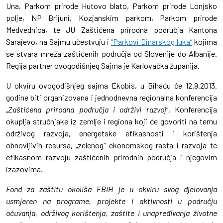
Una, Parkom prirode Hutovo blato, Parkom prirode Lonjsko
polje, NP Brijuni, Kozjanskim parkom, Parkom prirode
Medvednica, te JU Zaštićena prirodna područja Kantona
Sarajevo, na Sajmu učestvuju i
“Parkovi Dinarskog luka”
kojima
se stvara mreža zaštićenih područja od Slovenije do Albanije.
Regija partner ovogodišnjeg Sajma je Karlovačka županija.
U okviru ovogodišnjeg sajma Ekobis, u Bihaću će 12.9.2013.
godine biti organizovana i jednodnevna regionalna konferencija
„
Zaštićena prirodna područja i održivi razvoj
“. Konferencija
okuplja stručnjake iz zemlje i regiona koji će govoriti na temu
održivog razvoja, energetske efikasnosti i korištenja
obnovljivih resursa, „zelenog“ ekonomskog rasta i razvoja te
efikasnom razvoju zaštićenih prirodnih područja i njegovim
izazovima.
Fond za zaštitu okoliša FBiH je u okviru svog djelovanja
usmjeren na programe, projekte i aktivnosti u području
očuvanja, održivog korištenja, zaštite i unapređivanja životne