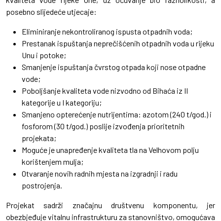
posebno slijedeće utjecaje:
Eliminiranje nekontroliranog ispusta otpadnih voda;
Prestanak ispuštanja neprečišćenih otpadnih voda u rijeku
Unu i potoke;
Smanjenje ispuštanja čvrstog otpada koji nose otpadne
vode;
Poboljšanje kvaliteta vode nizvodno od Bihaća iz II
kategorije u I kategoriju;
Smanjeno opterećenje nutrijentima: azotom (240 t/god.) i
fosforom (30 t/god.) poslije izvođenja prioritetnih
projekata;
Moguće je unapređenje kvaliteta tla na Velhovom polju
korištenjem mulja;
Otvaranje novih radnih mjesta na izgradnji i radu
postrojenja.
Projekat sadrži značajnu društvenu komponentu, jer
obezbjeđuje vitalnu infrastrukturu za stanovništvo, omogućava