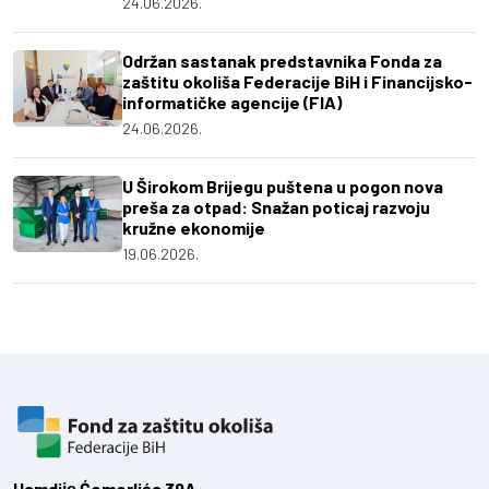
24.06.2026.
Održan sastanak predstavnika Fonda za
zaštitu okoliša Federacije BiH i Financijsko-
informatičke agencije (FIA)
24.06.2026.
U Širokom Brijegu puštena u pogon nova
preša za otpad: Snažan poticaj razvoju
kružne ekonomije
19.06.2026.
Hamdiје Ćemerlića 39A