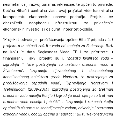
nesmetan dalji razvoj turizma, rekreacije, te općenito privrede.
Općina Bihać i centralna vlast ovaj projekat vide kao vitalnu
komponentu ekonomske obnove područja. Projekat će
obezbijediti neophodnu infrastrukturu za privlačenje
ekonomskih investicija i osigurati integritet okoliša.
“Projekat odvodnje i prečišćavanja općine Bihać” pripada
Listi
projekata iz oblasti zaštite voda od značaja za Federaciju BiH
,
na koju je data Saglasnost Vlade FBiH za prioritete u
finansiranju. Takvi projekti su i: “
Zaštita kvaliteta voda –
Izgradnja II faze postrojenja za tretman otpadnih voda u
Živinicama
”, “
Izgradnja lijevoobalnog i desnoobalnog
kanalizacionog kolektora grada Mostara, te postrojenja za
prečišćavanje otpadnih voda
”, “
Upravljanje Neretvom i
Trebišnjicom (2009-2013): Izgradnja postrojenja za tretman
otpadnih voda naselja Konjic i Izgradnja postrojenja za tretman
otpadnih voda naselja Ljubušk
i” , “
Izgradnja i rekonstrukcija
općinskih sistema za snabdijevanje vodom, odvodnje i tretmana
otpadnih voda u cca 22 općine u Federaciji BiH
”, “
Rekonstrukcija