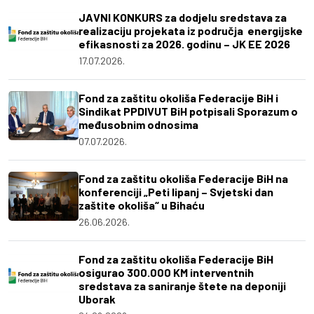
JAVNI KONKURS za dodjelu sredstava za
realizaciju projekata iz područja energijske
efikasnosti za 2026. godinu – JK EE 2026
17.07.2026.
Fond za zaštitu okoliša Federacije BiH i
Sindikat PPDIVUT BiH potpisali Sporazum o
međusobnim odnosima
07.07.2026.
Fond za zaštitu okoliša Federacije BiH na
konferenciji „Peti lipanj – Svjetski dan
zaštite okoliša“ u Bihaću
26.06.2026.
Fond za zaštitu okoliša Federacije BiH
osigurao 300.000 KM interventnih
sredstava za saniranje štete na deponiji
Uborak