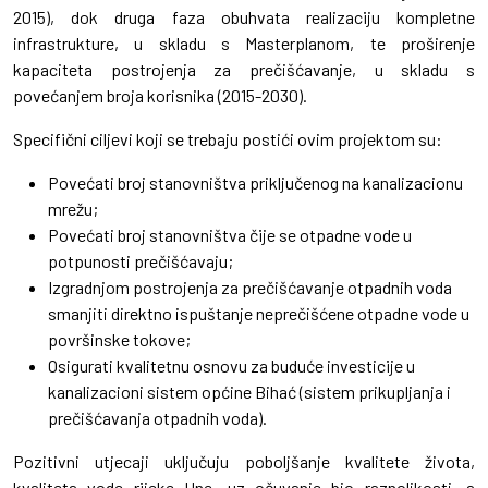
2015), dok druga faza obuhvata realizaciju kompletne
infrastrukture, u skladu s Masterplanom, te proširenje
kapaciteta postrojenja za prečišćavanje, u skladu s
povećanjem broja korisnika (2015-2030).
Specifični ciljevi koji se trebaju postići ovim projektom su:
Povećati broj stanovništva priključenog na kanalizacionu
mrežu;
Povećati broj stanovništva čije se otpadne vode u
potpunosti prečišćavaju;
Izgradnjom postrojenja za prečišćavanje otpadnih voda
smanjiti direktno ispuštanje neprečišćene otpadne vode u
površinske tokove;
Osigurati kvalitetnu osnovu za buduće investicije u
kanalizacioni sistem općine Bihać (sistem prikupljanja i
prečišćavanja otpadnih voda).
Pozitivni utjecaji uključuju poboljšanje kvalitete života,
kvaliteta vode rijeke Une, uz očuvanje bio raznolikosti, a