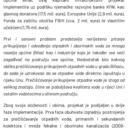
implementira uz podršku njemačke razvojne banke KfW, kao
glavnog donatora (17,5 mil. eura), Evropske Unije (2,9 mil. eura),
Fonda za zaštitu okoliša FBiH (cca. 2 mil. eura) te vlastitim
učešćem (1,75 mil. eura).
Prvi i osnovni problem predstavlja neriješeno pitanje
prikupljanja i odvođenja otpadnih i oborinskih voda za mnoga
naselja općine Bihać kao i industrije koja je također sve veći
zagađivač na području ove općine. Nedostatak bilo kakvog
oblika prečišćavanja prikupljenih otpadnih voda u gradu Bihaću,
do sada je uzrokovao da se otpadne vode direktno ispuštaju u
rijeku Unu. Prečišćavanje prikupljene otpadne vode je stoga od
velikog značaja, čime se poboljšava kvaliteta vode u rijeci Uni i
ostalim vodotocima u slivnom području.
Zbog svoje složenosti i obima, projekat je podijeljen u dvije
faze implementacije. Prva faza obuhvata izgradnju postrojenja
za prečišćavanje otpadnih voda, primarnih i sekundarnih
kolektora i mreže fekalne i oborinske kanalizacije (2009-