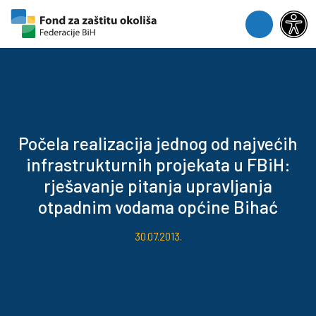
Skip to content
Skip to footer
Menu
Počela realizacija jednog od najvećih
infrastrukturnih projekata u FBiH:
rješavanje pitanja upravljanja
otpadnim vodama općine Bihać
30.07.2013.