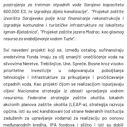
postrojenja za tretman otpadnih voda Sarajevo kapaciteta
600.000 ES, te izgradnja dijela kanalizacije
”, “
Projekat zaštite
izvorišta Sarajevsko polje kroz finansiranje rekonstrukcije i
izgradnje komunalne i turističke infrastrukture na lokalitetu
Igman-Bjelašnica
”, “
Projekat zaštite jezera Modrac, kao glavnog
resursa za snabdijevanje vodom Tuzle
”.
Svi navedeni projekti koji se, između ostalog, sufinansiraju
sredstvima Fonda imaju za cilj smanjiti onečišćenje voda na
slivovima Neretve, Trebišnjice, Une, Spreče, Bosne kroz visoko
prioritetne investicije u odgovarajuća poboljšanja
tehnologije i infrastrukture za prikupljanje i pročišćavanje
otpadnih voda. Kao projekti čijom se realizacijom ispunjavaju
ciljevi
Nacionalne strategije iz oblasti upravljanja vodnim
resursima
,
Federalne strategije zaštite okoliša
, lokalnih
akcionih planova zaštite okoliša (LEAP-a), strategija razvoja
općina, isti su već kandidovani (od strane federalnih institucija
zaduženih za upravljanje vodama) za realizaciju po osnovu
međunarodnih kredita, IPA fondova i slično i isti su dobili