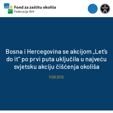
Skip to content
Skip to footer
Menu
Bosna i Hercegovina se akcijom „Let’s
do it“ po prvi puta uključila u najveću
svjetsku akciju čišćenja okoliša
11.09.2012.