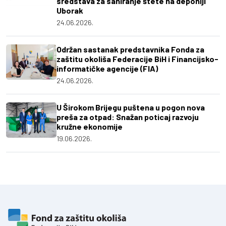
sredstava za saniranje štete na deponiji
Uborak
24.06.2026.
Održan sastanak predstavnika Fonda za
zaštitu okoliša Federacije BiH i Financijsko-
informatičke agencije (FIA)
24.06.2026.
U Širokom Brijegu puštena u pogon nova
preša za otpad: Snažan poticaj razvoju
kružne ekonomije
19.06.2026.