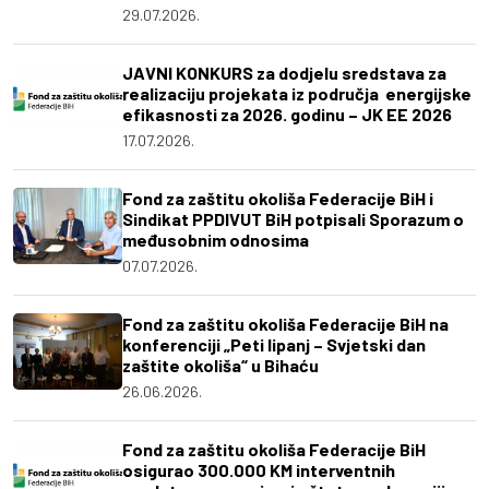
29.07.2026.
JAVNI KONKURS za dodjelu sredstava za
realizaciju projekata iz područja energijske
efikasnosti za 2026. godinu – JK EE 2026
17.07.2026.
Fond za zaštitu okoliša Federacije BiH i
Sindikat PPDIVUT BiH potpisali Sporazum o
međusobnim odnosima
07.07.2026.
Fond za zaštitu okoliša Federacije BiH na
konferenciji „Peti lipanj – Svjetski dan
zaštite okoliša“ u Bihaću
26.06.2026.
Fond za zaštitu okoliša Federacije BiH
osigurao 300.000 KM interventnih