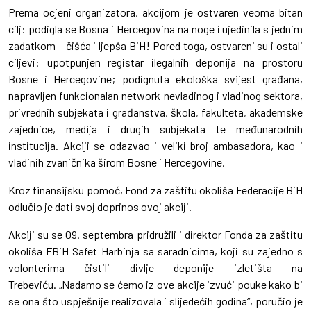
Prema ocjeni organizatora, akcijom je ostvaren veoma bitan
cilj: podigla se Bosna i Hercegovina na noge i ujedinila s jednim
zadatkom – čišća i ljepša BiH! Pored toga, ostvareni su i ostali
ciljevi: upotpunjen registar ilegalnih deponija na prostoru
Bosne i Hercegovine; podignuta ekološka svijest građana,
napravljen funkcionalan network nevladinog i vladinog sektora,
privrednih subjekata i građanstva, škola, fakulteta, akademske
zajednice, medija i drugih subjekata te međunarodnih
institucija. Akciji se odazvao i veliki broj ambasadora, kao i
vladinih zvaničnika širom Bosne i Hercegovine.
Kroz finansijsku pomoć, Fond za zaštitu okoliša Federacije BiH
odlučio je dati svoj doprinos ovoj akciji.
Akciji su se 09. septembra pridružili i direktor Fonda za zaštitu
okoliša FBiH Safet Harbinja sa saradnicima, koji su zajedno s
volonterima čistili divlje deponije izletišta na
Trebeviću. „Nadamo se ćemo iz ove akcije izvući pouke kako bi
se ona što uspješnije realizovala i slijedećih godina“, poručio je