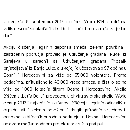
U nedjelju, 9. septembra 2012. godine širom BiH je održana
velika ekološka akcija ”Let’s Do It – očistimo zemlju za jedan
dan”.
Akciju čišćenja ilegalnih deponija smeća, zelenih površina i
zaštićenih područja provelo je Udruženje građana ”Ruke” iz
Sarajeva u saradnji sa Udruženjem građana ”Mozaik
prijateljstva” iz Banje Luke, a u kojoj je učestvovalo 97 općina u
Bosni i Hercegovini sa više od 35.000 volontera. Prema
podacima, prikupljeno je 40.000 vreća smeća, a čistilo se na
više od 1.000 lokacija širom Bosna i Hercegovine. Akcija
čišćenja „Let”s Do It“, provedena u okviru svjetske akcije “World
clenup 2012.“, najveća je aktivnost čišćenja ilegalnih odlagališta
otpada, ali i zelenih površina i drugih prirodnih vrijednosti,
odnosno zaštićenih prirodnih područja, a Bosna i Hercegovina
se ovom međunarodnom projektu pridružila prvi put.