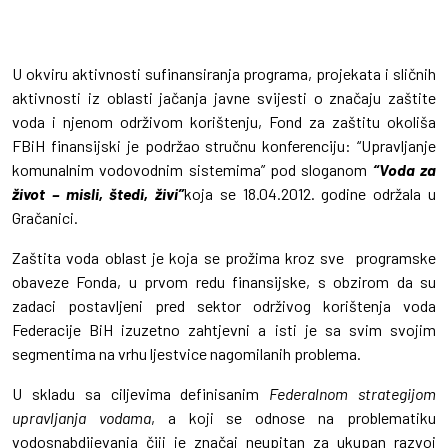
U okviru aktivnosti sufinansiranja programa, projekata i sličnih
aktivnosti iz oblasti jačanja javne svijesti o značaju zaštite
voda i njenom održivom korištenju, Fond za zaštitu okoliša
FBiH finansijski je podržao stručnu konferenciju: “Upravljanje
komunalnim vodovodnim sistemima” pod sloganom
“Voda za
život – misli, štedi, živi”
koja se 18.04.2012. godine održala u
Gračanici.
Zaštita voda oblast je koja se prožima kroz sve programske
obaveze Fonda, u prvom redu finansijske, s obzirom da su
zadaci postavljeni pred sektor održivog korištenja voda
Federacije BiH izuzetno zahtjevni a isti je sa svim svojim
segmentima na vrhu ljestvice nagomilanih problema.
U skladu sa ciljevima definisanim
Federalnom strategijom
upravljanja vodama
, a koji se odnose na problematiku
vodosnabdijevanja čiji je značaj neupitan za ukupan razvoj