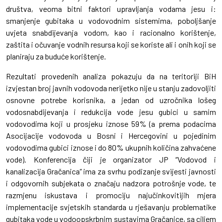
društva, veoma bitni faktori upravljanja vodama jesu i:
smanjenje gubitaka u vodovodnim sistemima, poboljšanje
uvjeta snabdijevanja vodom, kao i racionalno korištenje,
zaštita i očuvanje vodnih resursa koji se koriste ali i onih koji se
planiraju za buduće korištenje.
Rezultati provedenih analiza pokazuju da na teritoriji BiH
izvjestan broj javnih vodovoda nerijetko nije u stanju zadovoljiti
osnovne potrebe korisnika, a jedan od uzročnika lošeg
vodosnabdijevanja i redukcija vode jesu gubici u samim
vodovodima koji u prosjeku iznose 59% (a prema podacima
Asocijacije vodovoda u Bosni i Hercegovini u pojedinim
vodovodima gubici iznose i do 80% ukupnih količina zahvaćene
vode). Konferencija čiji je organizator JP “Vodovod i
kanalizacija Gračanica” ima za svrhu podizanje svijesti javnosti
i odgovornih subjekata o značaju nadzora potrošnje vode, te
razmjenu iskustava i promociju najučinkovitijih mjera
implementacije svjetskih standarda u rješavanju problematike
gubitaka vode u vodoopskrbnim sustavima Gračanice, sa ciljem