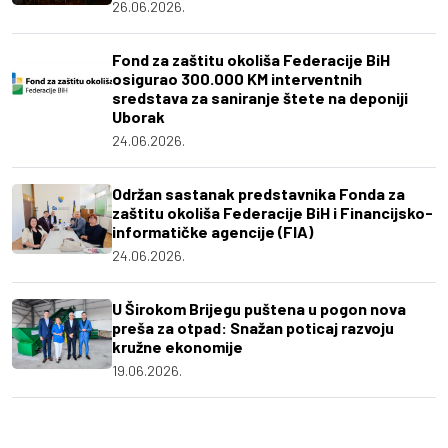
26.06.2026.
Fond za zaštitu okoliša Federacije BiH
osigurao 300.000 KM interventnih
sredstava za saniranje štete na deponiji
Uborak
24.06.2026.
Održan sastanak predstavnika Fonda za
zaštitu okoliša Federacije BiH i Financijsko-
informatičke agencije (FIA)
24.06.2026.
U Širokom Brijegu puštena u pogon nova
preša za otpad: Snažan poticaj razvoju
kružne ekonomije
19.06.2026.