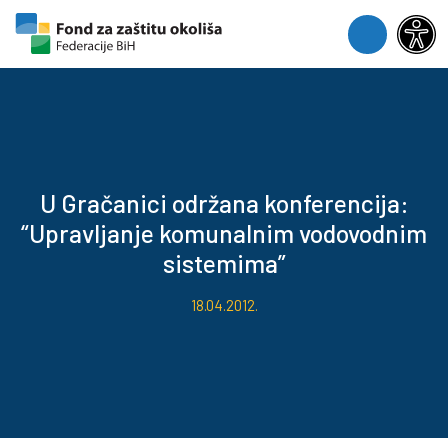
Skip to content
Skip to footer
Menu
U Gračanici održana konferencija:
“Upravljanje komunalnim vodovodnim
sistemima”
18.04.2012.