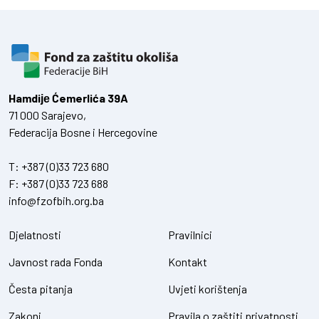
Hamdiје Ćemerlića 39A
71 000 Sarajevo,
Federacija Bosne i Hercegovine
T:
+387 (0)33 723 680
F:
+387 (0)33 723 688
info@fzofbih.org.ba
Djelatnosti
Pravilnici
Javnost rada Fonda
Kontakt
Česta pitanja
Uvjeti korištenja
Zakoni
Pravila o zaštiti privatnosti