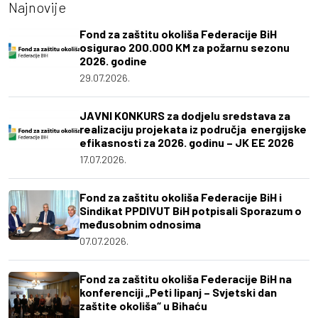
Najnovije
Fond za zaštitu okoliša Federacije BiH
osigurao 200.000 KM za požarnu sezonu
2026. godine
29.07.2026.
JAVNI KONKURS za dodjelu sredstava za
realizaciju projekata iz područja energijske
efikasnosti za 2026. godinu – JK EE 2026
17.07.2026.
Fond za zaštitu okoliša Federacije BiH i
Sindikat PPDIVUT BiH potpisali Sporazum o
međusobnim odnosima
07.07.2026.
Fond za zaštitu okoliša Federacije BiH na
konferenciji „Peti lipanj – Svjetski dan
zaštite okoliša“ u Bihaću