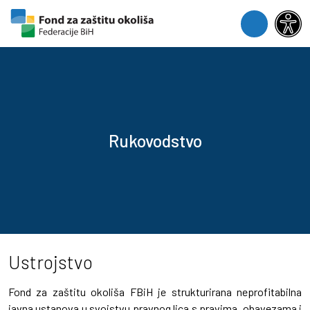
Skip to content
Skip to footer
Menu
Rukovodstvo
Ustrojstvo
Fond za zaštitu okoliša FBiH je strukturirana neprofitabilna
javna ustanova u svojstvu pravnog lica s pravima, obavezama i