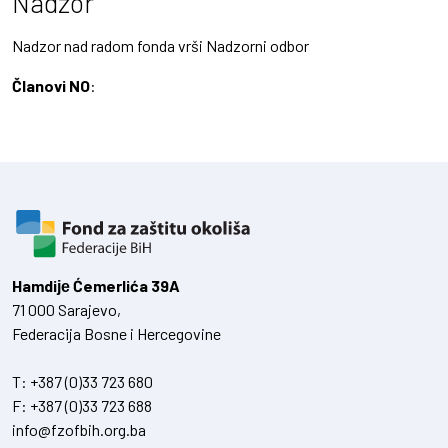
Nadzor
Nadzor nad radom fonda vrši Nadzorni odbor
Članovi NO
:
Hamdiје Ćemerlića 39A
71 000 Sarajevo,
Federacija Bosne i Hercegovine
T:
+387 (0)33 723 680
F:
+387 (0)33 723 688
info@fzofbih.org.ba