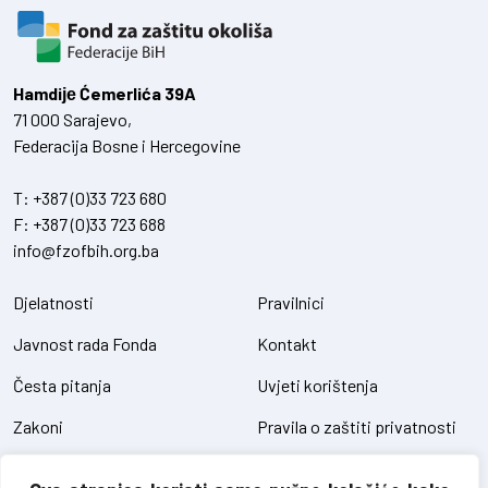
Hamdiје Ćemerlića 39A
71 000 Sarajevo,
Federacija Bosne i Hercegovine
T:
+387 (0)33 723 680
F:
+387 (0)33 723 688
info@fzofbih.org.ba
Djelatnosti
Pravilnici
Javnost rada Fonda
Kontakt
Česta pitanja
Uvjeti korištenja
Zakoni
Pravila o zaštiti privatnosti
Uredbe
Kolačići