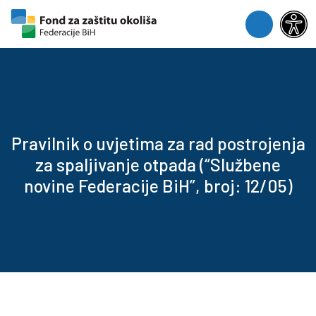
Skip to content
Skip to footer
Menu
Pravilnik o uvjetima za rad postrojenja
za spaljivanje otpada (“Službene
novine Federacije BiH”, broj: 12/05)