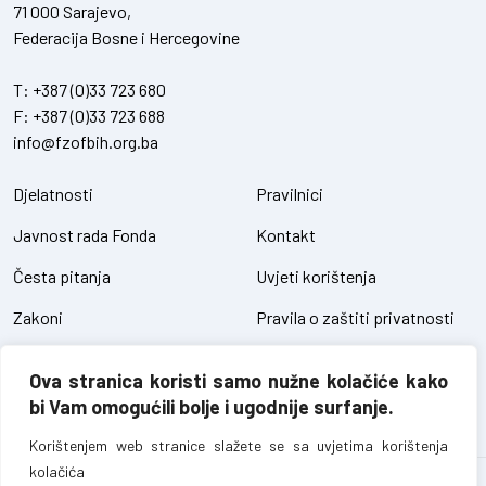
71 000 Sarajevo,
Federacija Bosne i Hercegovine
T:
+387 (0)33 723 680
F:
+387 (0)33 723 688
info@fzofbih.org.ba
Djelatnosti
Pravilnici
Javnost rada Fonda
Kontakt
Česta pitanja
Uvjeti korištenja
Zakoni
Pravila o zaštiti privatnosti
Uredbe
Kolačići
Ova stranica koristi samo nužne kolačiće kako
Pristup informacijama
bi Vam omogućili bolje i ugodnije surfanje.
Korištenjem web stranice slažete se sa uvjetima korištenja
kolačića