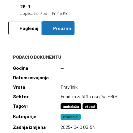
26_1
application/pdf · 141.45 KB
Pogledaj
Preuzmi
PODACI O DOKUMENTU
Godina
—
Datum usvajanja
—
Vrsta
Pravilnik
Sektor
Fond za zaštitu okoliša FBiH
Tagovi
ambalaža
otpad
Kategorije
Pravilnici
Zadnja izmjena
2025-10-10 05:54