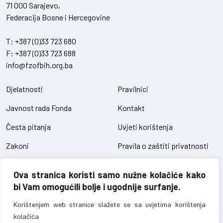
71 000 Sarajevo,
Federacija Bosne i Hercegovine
T:
+387 (0)33 723 680
F:
+387 (0)33 723 688
info@fzofbih.org.ba
Djelatnosti
Pravilnici
Javnost rada Fonda
Kontakt
Česta pitanja
Uvjeti korištenja
Zakoni
Pravila o zaštiti privatnosti
Uredbe
Kolačići
Ova stranica koristi samo nužne kolačiće kako
Pristup informacijama
bi Vam omogućili bolje i ugodnije surfanje.
Korištenjem web stranice slažete se sa uvjetima korištenja
kolačića