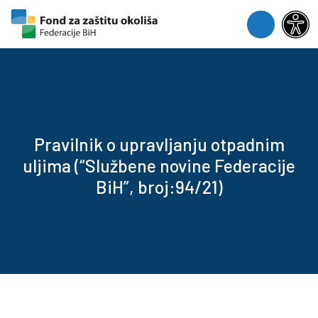
Skip to content
Skip to footer
Menu
Pravilnik o upravljanju otpadnim
uljima (“Službene novine Federacije
BiH”, broj:94/21)