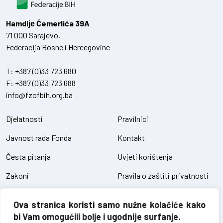
Hamdiје Ćemerlića 39A
71 000 Sarajevo,
Federacija Bosne i Hercegovine
T:
+387 (0)33 723 680
F:
+387 (0)33 723 688
info@fzofbih.org.ba
Djelatnosti
Pravilnici
Javnost rada Fonda
Kontakt
Česta pitanja
Uvjeti korištenja
Zakoni
Pravila o zaštiti privatnosti
Uredbe
Kolačići
Ova stranica koristi samo nužne kolačiće kako
Pristup informacijama
bi Vam omogućili bolje i ugodnije surfanje.