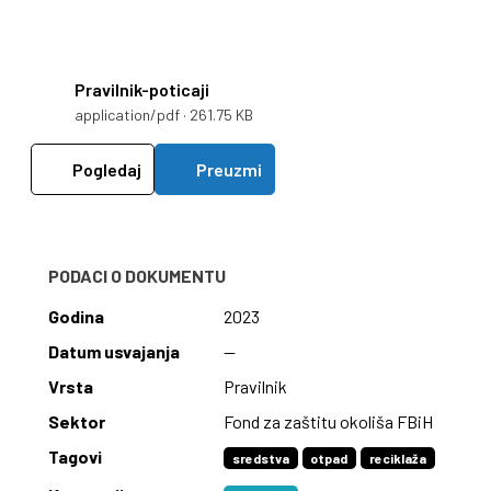
Pravilnik-poticaji
application/pdf · 261.75 KB
Pogledaj
Preuzmi
PODACI O DOKUMENTU
Godina
2023
Datum usvajanja
—
Vrsta
Pravilnik
Sektor
Fond za zaštitu okoliša FBiH
Tagovi
sredstva
otpad
reciklaža