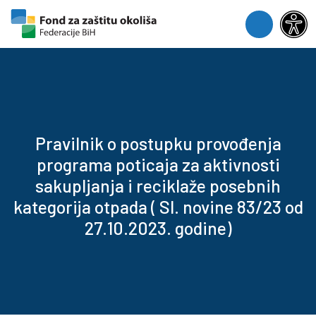
Skip to content
Skip to footer
Menu
Pravilnik o postupku provođenja
programa poticaja za aktivnosti
sakupljanja i reciklaže posebnih
kategorija otpada ( Sl. novine 83/23 od
27.10.2023. godine)