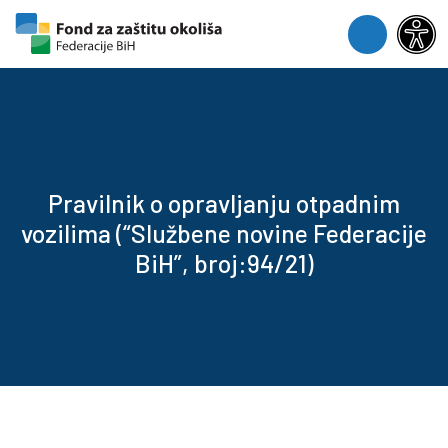
Skip to content
Skip to footer
Menu
Pravilnik o opravljanju otpadnim
vozilima (“Službene novine Federacije
BiH”, broj:94/21)