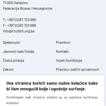
71 000 Sarajevo,
Federacija Bosne i Hercegovine
T:
+387 (0)33 723 680
F:
+387 (0)33 723 688
info@fzofbih.org.ba
Djelatnosti
Pravilnici
Javnost rada Fonda
Kontakt
Česta pitanja
Uvjeti korištenja
Zakoni
Pravila o zaštiti privatnosti
Uredbe
Kolačići
Ova stranica koristi samo nužne kolačiće kako
Pristup informacijama
bi Vam omogućili bolje i ugodnije surfanje.
Korištenjem web stranice slažete se sa uvjetima korištenja
kolačića