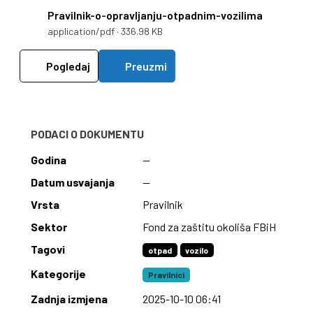
Pravilnik-o-opravljanju-otpadnim-vozilima
application/pdf · 336.98 KB
Pogledaj
Preuzmi
PODACI O DOKUMENTU
Godina
—
Datum usvajanja
—
Vrsta
Pravilnik
Sektor
Fond za zaštitu okoliša FBiH
Tagovi
otpad
vozilo
Kategorije
Pravilnici
Zadnja izmjena
2025-10-10 06:41