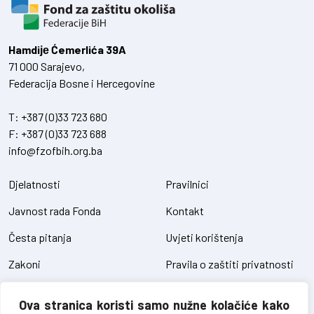
Hamdiје Ćemerlića 39A
71 000 Sarajevo,
Federacija Bosne i Hercegovine
T:
+387 (0)33 723 680
F:
+387 (0)33 723 688
info@fzofbih.org.ba
Djelatnosti
Pravilnici
Javnost rada Fonda
Kontakt
Česta pitanja
Uvjeti korištenja
Zakoni
Pravila o zaštiti privatnosti
Uredbe
Kolačići
Ova stranica koristi samo nužne kolačiće kako