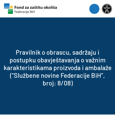
Skip to content
Skip to footer
Menu
Pravilnik o obrascu, sadržaju i
postupku obavještavanja o važnim
karakteristikama proizvoda i ambalaže
(“Službene novine Federacije BiH”,
broj: 8/08)