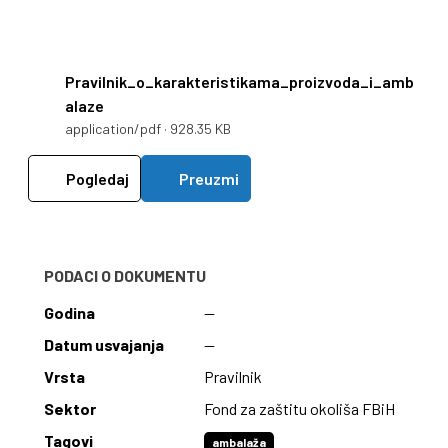
Pravilnik_o_karakteristikama_proizvoda_i_amb
alaze
application/pdf · 928.35 KB
Pogledaj
Preuzmi
PODACI O DOKUMENTU
Godina
—
Datum usvajanja
—
Vrsta
Pravilnik
Sektor
Fond za zaštitu okoliša FBiH
Tagovi
ambalaža