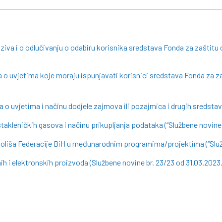
oziva i o odlučivanju o odabiru korisnika sredstava Fonda za zaštitu
 o uvjetima koje moraju ispunjavati korisnici sredstava Fonda za z
 o uvjetima i načinu dodjele zajmova ili pozajmica i drugih sredstav
takleničkih gasova i načinu prikupljanja podataka (“Službene novine 
okoliša Federacije BiH u međunarodnim programima/projektima (“Služb
ih i elektronskih proizvoda (Službene novine br. 23/23 od 31.03.2023