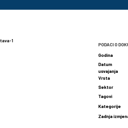
stava-1
PODACI O DO
Godina
Datum
usvajanja
Vrsta
Sektor
Tagovi
Kategorije
Zadnja izmjen