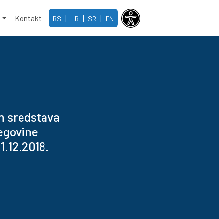
e
Kontakt
|
|
|
BS
HR
SR
EN
ih sredstava
cegovine
1.12.2018.