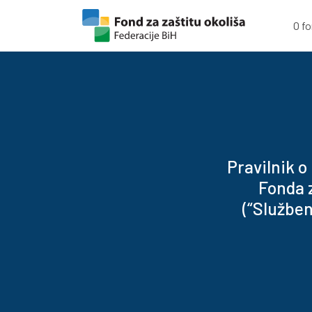
Skip to content
Skip to footer
O f
Pravilnik o
Fonda z
(“Služben