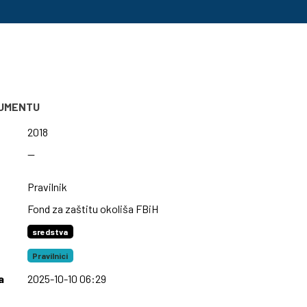
KUMENTU
2018
—
Pravilnik
Fond za zaštitu okoliša FBiH
sredstva
Pravilnici
a
2025-10-10 06:29