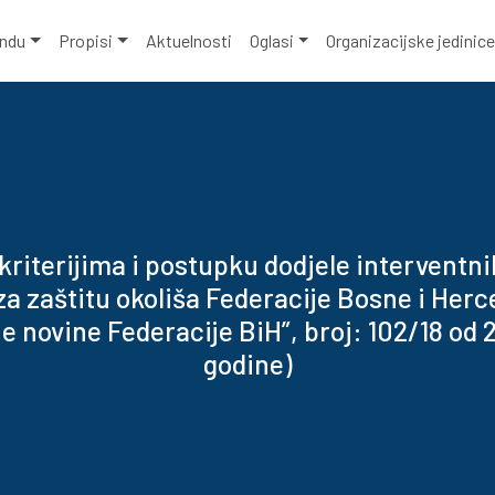
ondu
Propisi
Aktuelnosti
Oglasi
Organizacijske jedinic
 kriterijima i postupku dodjele interventn
a zaštitu okoliša Federacije Bosne i Her
e novine Federacije BiH”, broj: 102/18 od 2
godine)