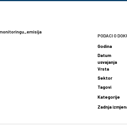
monitoringu_emisija
PODACI O DO
Godina
Datum
usvajanja
Vrsta
Sektor
Tagovi
Kategorije
Zadnja izmjen