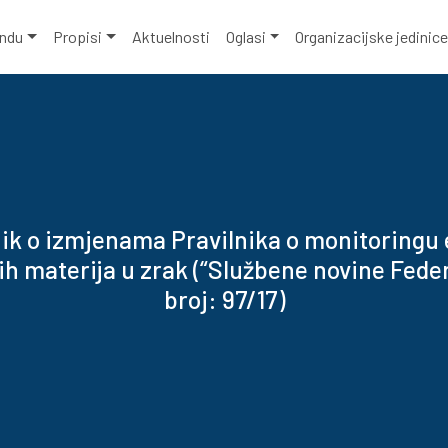
ondu
Propisi
Aktuelnosti
Oglasi
Organizacijske jedinic
nik o izmjenama Pravilnika o monitoringu 
h materija u zrak (“Službene novine Feder
broj: 97/17)