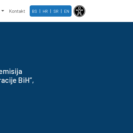
e
Kontakt
|
|
|
BS
HR
SR
EN
emisija
acije BiH”,