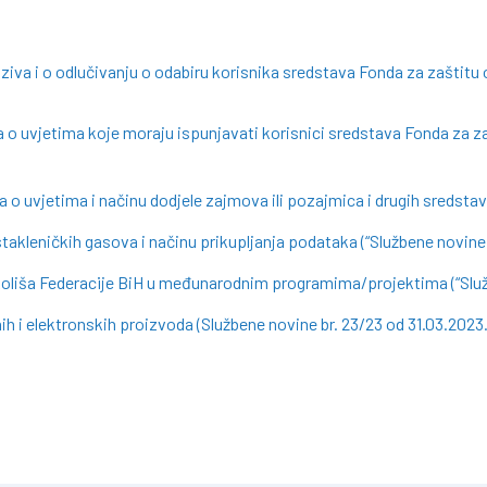
oziva i o odlučivanju o odabiru korisnika sredstava Fonda za zaštitu
 o uvjetima koje moraju ispunjavati korisnici sredstava Fonda za z
 o uvjetima i načinu dodjele zajmova ili pozajmica i drugih sredstav
takleničkih gasova i načinu prikupljanja podataka (“Službene novine 
okoliša Federacije BiH u međunarodnim programima/projektima (“Služb
ih i elektronskih proizvoda (Službene novine br. 23/23 od 31.03.2023