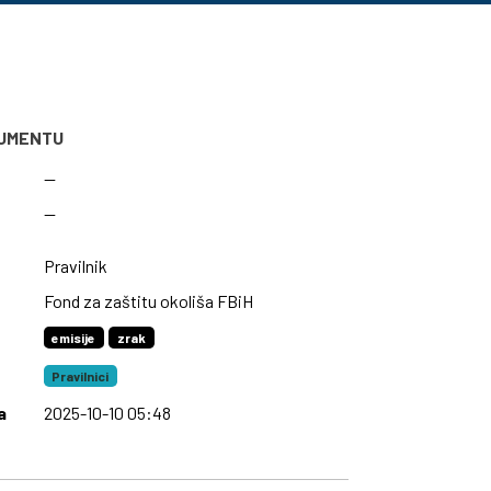
KUMENTU
—
—
Pravilnik
Fond za zaštitu okoliša FBiH
emisije
zrak
Pravilnici
a
2025-10-10 05:48