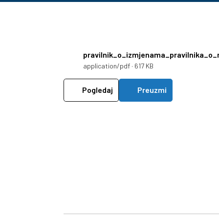
pravilnik_o_izmjenama_pravilnika_o_
application/pdf · 617 KB
Pogledaj
Preuzmi