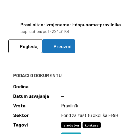
Pravilnik-o-izmjenama-i-dopunama-pravilnika
application/pdf · 224.31 KB
Pogledaj
Preuzmi
PODACI O DOKUMENTU
Godina
—
Datum usvajanja
—
Vrsta
Pravilnik
Sektor
Fond za zaštitu okoliša FBiH
Tagovi
sredstva
konkurs