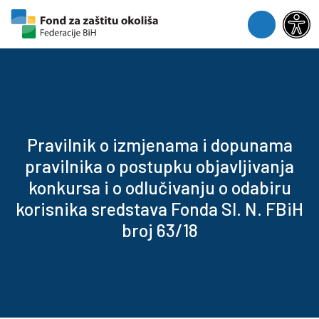
Skip to content
Skip to footer
Menu
Pravilnik o izmjenama i dopunama
pravilnika o postupku objavljivanja
konkursa i o odlučivanju o odabiru
korisnika sredstava Fonda Sl. N. FBiH
broj 63/18