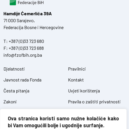
Hamdiје Ćemerlića 39A
71 000 Sarajevo,
Federacija Bosne i Hercegovine
T:
+387 (0)33 723 680
F:
+387 (0)33 723 688
info@fzofbih.org.ba
Djelatnosti
Pravilnici
Javnost rada Fonda
Kontakt
Česta pitanja
Uvjeti korištenja
Zakoni
Pravila o zaštiti privatnosti
Uredbe
Kolačići
Ova stranica koristi samo nužne kolačiće kako
Pristup informacijama
bi Vam omogućili bolje i ugodnije surfanje.