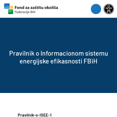
Skip to content
Skip to footer
Menu
Pravilnik o Informacionom sistemu
energijske efikasnosti FBiH
Pravilnik-o-ISEE-1