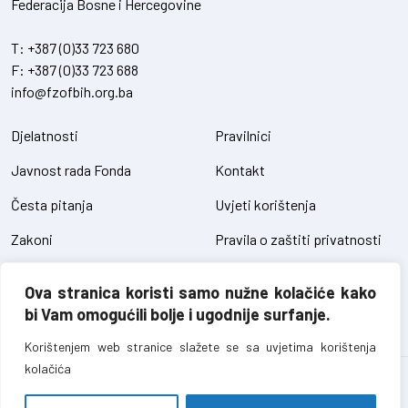
Federacija Bosne i Hercegovine
T:
+387 (0)33 723 680
F:
+387 (0)33 723 688
info@fzofbih.org.ba
Djelatnosti
Pravilnici
Javnost rada Fonda
Kontakt
Česta pitanja
Uvjeti korištenja
Zakoni
Pravila o zaštiti privatnosti
Uredbe
Kolačići
Ova stranica koristi samo nužne kolačiće kako
Pristup informacijama
bi Vam omogućili bolje i ugodnije surfanje.
Korištenjem web stranice slažete se sa uvjetima korištenja
kolačića
Fond za zaštitu okoliša FBiH – sva prava pridržana // design and
development
SIK