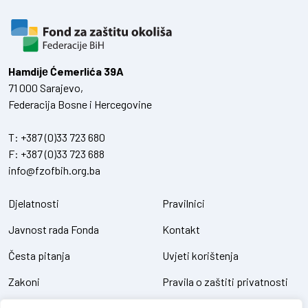
Hamdiје Ćemerlića 39A
71 000 Sarajevo,
Federacija Bosne i Hercegovine
T:
+387 (0)33 723 680
F:
+387 (0)33 723 688
info@fzofbih.org.ba
Djelatnosti
Pravilnici
Javnost rada Fonda
Kontakt
Česta pitanja
Uvjeti korištenja
Zakoni
Pravila o zaštiti privatnosti
Uredbe
Kolačići