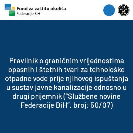
Skip to content
Skip to footer
Menu
Pravilnik o graničnim vrijednostima
opasnih i štetnih tvari za tehnološke
otpadne vode prije njihovog ispuštanja
u sustav javne kanalizacije odnosno u
drugi prijemnik (“Službene novine
Federacije BiH”, broj: 50/07)