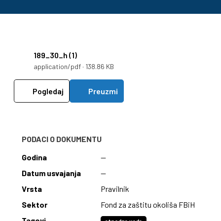
189_30_h (1)
application/pdf · 138.86 KB
Pogledaj
Preuzmi
PODACI O DOKUMENTU
Godina
—
Datum usvajanja
—
Vrsta
Pravilnik
Sektor
Fond za zaštitu okoliša FBiH
Tagovi