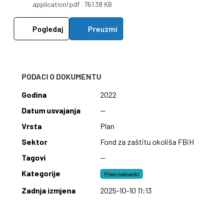
application/pdf · 761.38 KB
Pogledaj
Preuzmi
PODACI O DOKUMENTU
Godina
2022
Datum usvajanja
—
Vrsta
Plan
Sektor
Fond za zaštitu okoliša FBiH
Tagovi
—
Kategorije
Plan nabavki
Zadnja izmjena
2025-10-10 11:13