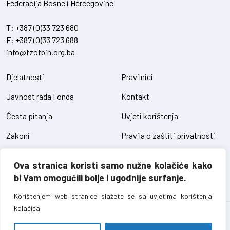
Federacija Bosne i Hercegovine
T:
+387 (0)33 723 680
F:
+387 (0)33 723 688
info@fzofbih.org.ba
Djelatnosti
Pravilnici
Javnost rada Fonda
Kontakt
Česta pitanja
Uvjeti korištenja
Zakoni
Pravila o zaštiti privatnosti
Uredbe
Kolačići
Ova stranica koristi samo nužne kolačiće kako
Pristup informacijama
bi Vam omogućili bolje i ugodnije surfanje.
Korištenjem web stranice slažete se sa uvjetima korištenja
kolačića
Fond za zaštitu okoliša FBiH – sva prava pridržana // design and
development
SIK