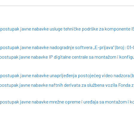
a postupak javne nabavke usluge tehničke podrške za komponente I
 postupak javne nabavke nadogradnje softvera „E-prijava“ (broj: 01
postupak javne nabavke IP digitalne centrale sa montažom i konfigu
 postupak javne nabavke unaprijeđenja postojećeg video nadzora (b
postupak javne nabavke naftnih derivata za službena vozila Fonda za
a postupak javne nabavke mrežne opreme i uređaja sa montažom i ko