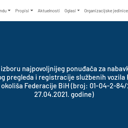
ondu
Propisi
Aktuelnosti
Oglasi
Organizacijske jedinic
 izboru najpovoljnijeg ponuđača za nabav
g pregleda i registracije službenih vozila
 okoliša Federacije BiH (broj: 01-04-2-84
27.04.2021. godine)