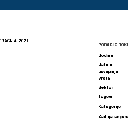
TRACIJA-2021
PODACI O DO
Godina
Datum
usvajanja
Vrsta
Sektor
Tagovi
Kategorije
Zadnja izmjen