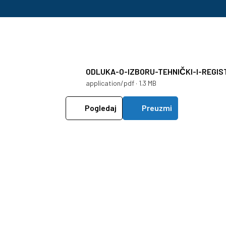
ODLUKA-O-IZBORU-TEHNIČKI-I-REGIS
application/pdf · 1.3 MB
Pogledaj
Preuzmi