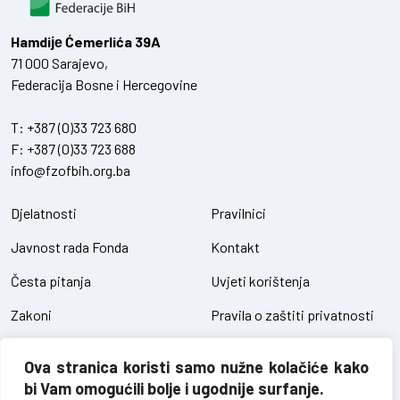
Hamdiје Ćemerlića 39A
71 000 Sarajevo,
Federacija Bosne i Hercegovine
T:
+387 (0)33 723 680
F:
+387 (0)33 723 688
info@fzofbih.org.ba
Djelatnosti
Pravilnici
Javnost rada Fonda
Kontakt
Česta pitanja
Uvjeti korištenja
Zakoni
Pravila o zaštiti privatnosti
Uredbe
Kolačići
Ova stranica koristi samo nužne kolačiće kako
Pristup informacijama
bi Vam omogućili bolje i ugodnije surfanje.