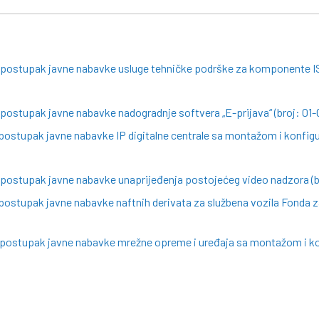
a postupak javne nabavke usluge tehničke podrške za komponente I
 postupak javne nabavke nadogradnje softvera „E-prijava“ (broj: 01
postupak javne nabavke IP digitalne centrale sa montažom i konfigu
 postupak javne nabavke unaprijeđenja postojećeg video nadzora (b
postupak javne nabavke naftnih derivata za službena vozila Fonda za
a postupak javne nabavke mrežne opreme i uređaja sa montažom i ko