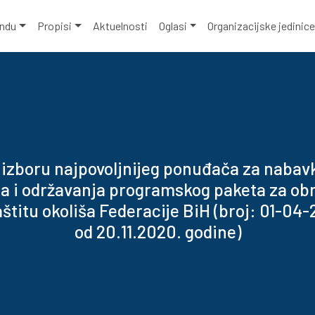
ondu
Propisi
Aktuelnosti
Oglasi
Organizacijske jedinic
 izboru najpovoljnijeg ponuđača za nabav
ja i održavanja programskog paketa za ob
štitu okoliša Federacije BiH (broj: 01-0
od 20.11.2020. godine)