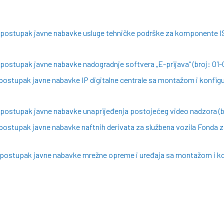
a postupak javne nabavke usluge tehničke podrške za komponente I
 postupak javne nabavke nadogradnje softvera „E-prijava“ (broj: 01
postupak javne nabavke IP digitalne centrale sa montažom i konfigu
 postupak javne nabavke unaprijeđenja postojećeg video nadzora (b
postupak javne nabavke naftnih derivata za službena vozila Fonda za
a postupak javne nabavke mrežne opreme i uređaja sa montažom i ko