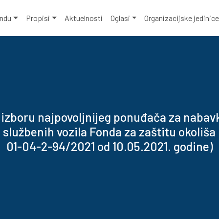
ondu
Propisi
Aktuelnosti
Oglasi
Organizacijske jedinic
 izboru najpovoljnijeg ponuđača za nabav
 službenih vozila Fonda za zaštitu okoliša 
01-04-2-94/2021 od 10.05.2021. godine)