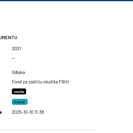
KUMENTU
2021
—
Odluka
Fond za zaštitu okoliša FBiH
vozila
Odluke
a
2025-10-10 11:38