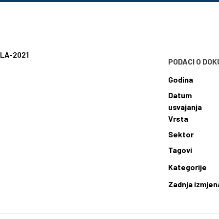
LA-2021
PODACI O DO
Godina
Datum
usvajanja
Vrsta
Sektor
Tagovi
Kategorije
Zadnja izmjen