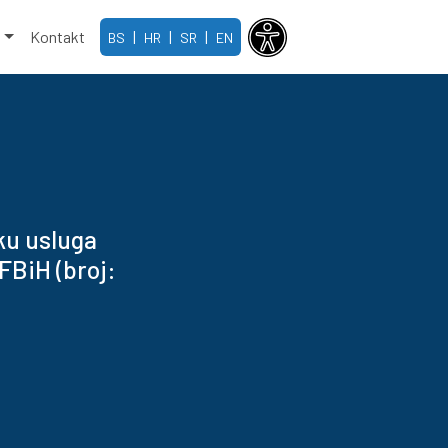
e
Kontakt
|
|
|
BS
HR
SR
EN
ku usluga
FBiH (broj: