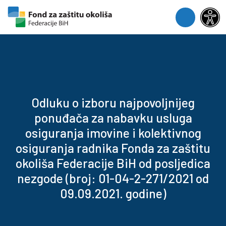
Skip to content
Skip to footer
Menu
Odluku o izboru najpovoljnijeg
ponuđača za nabavku usluga
osiguranja imovine i kolektivnog
osiguranja radnika Fonda za zaštitu
okoliša Federacije BiH od posljedica
nezgode (broj: 01-04-2-271/2021 od
09.09.2021. godine)