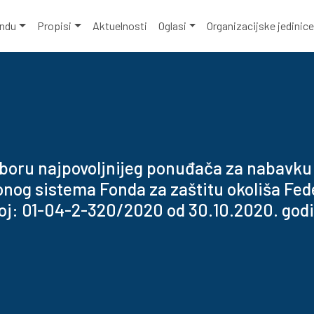
ondu
Propisi
Aktuelnosti
Oglasi
Organizacijske jedinic
zboru najpovoljnijeg ponuđača za nabavku
nog sistema Fonda za zaštitu okoliša Fed
oj: 01-04-2-320/2020 od 30.10.2020. god