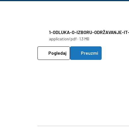
1-ODLUKA-O-IZBORU-ODRŽAVANJE-IT
application/pdf · 1.3 MB
Pogledaj
Preuzmi