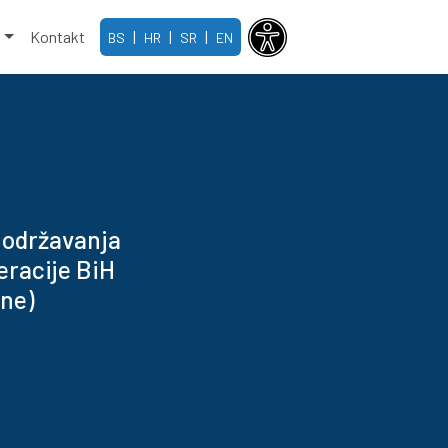
e
Kontakt
|
|
|
BS
HR
SR
EN
 održavanja
eracije BiH
ine)