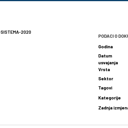
-SISTEMA-2020
PODACI O DO
Godina
Datum
usvajanja
Vrsta
Sektor
Tagovi
Kategorije
Zadnja izmjen