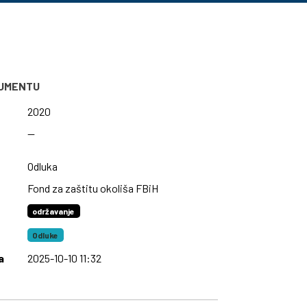
KUMENTU
2020
—
Odluka
Fond za zaštitu okoliša FBiH
održavanje
Odluke
a
2025-10-10 11:32