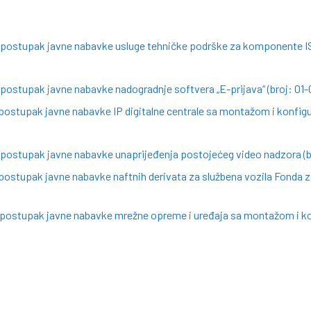
a postupak javne nabavke usluge tehničke podrške za komponente I
 postupak javne nabavke nadogradnje softvera „E-prijava“ (broj: 01
postupak javne nabavke IP digitalne centrale sa montažom i konfigu
 postupak javne nabavke unaprijeđenja postojećeg video nadzora (b
postupak javne nabavke naftnih derivata za službena vozila Fonda za
a postupak javne nabavke mrežne opreme i uređaja sa montažom i ko