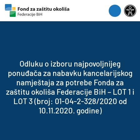
Skip to content
Skip to footer
Menu
Odluku o izboru najpovoljnijeg
ponuđača za nabavku kancelarijskog
namještaja za potrebe Fonda za
zaštitu okoliša Federacije BiH – LOT 1 i
LOT 3 (broj: 01-04-2-328/2020 od
10.11.2020. godine)