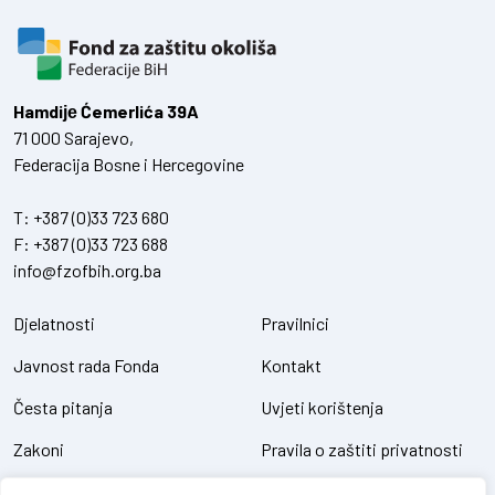
Hamdiје Ćemerlića 39A
71 000 Sarajevo,
Federacija Bosne i Hercegovine
T:
+387 (0)33 723 680
F:
+387 (0)33 723 688
info@fzofbih.org.ba
Djelatnosti
Pravilnici
Javnost rada Fonda
Kontakt
Česta pitanja
Uvjeti korištenja
Zakoni
Pravila o zaštiti privatnosti
Uredbe
Kolačići