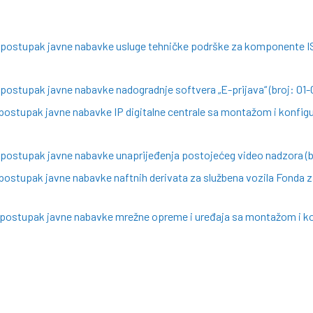
a postupak javne nabavke usluge tehničke podrške za komponente I
 postupak javne nabavke nadogradnje softvera „E-prijava“ (broj: 01
postupak javne nabavke IP digitalne centrale sa montažom i konfigu
 postupak javne nabavke unaprijeđenja postojećeg video nadzora (b
postupak javne nabavke naftnih derivata za službena vozila Fonda za
a postupak javne nabavke mrežne opreme i uređaja sa montažom i ko