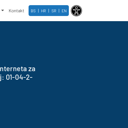
e
Kontakt
|
|
|
BS
HR
SR
EN
interneta za
j: 01-04-2-