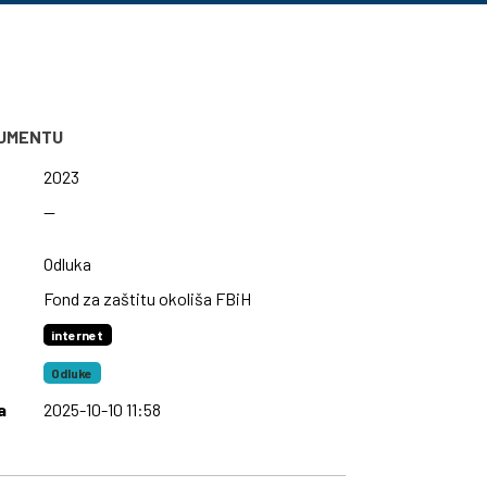
KUMENTU
2023
—
Odluka
Fond za zaštitu okoliša FBiH
internet
Odluke
a
2025-10-10 11:58