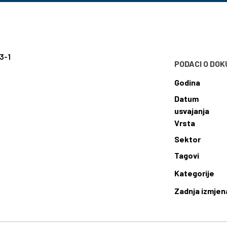
3-1
PODACI O DO
Godina
Datum
usvajanja
Vrsta
Sektor
Tagovi
Kategorije
Zadnja izmjen