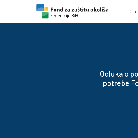
Skip to content
Skip to footer
O f
Odluka o po
potrebe Fo