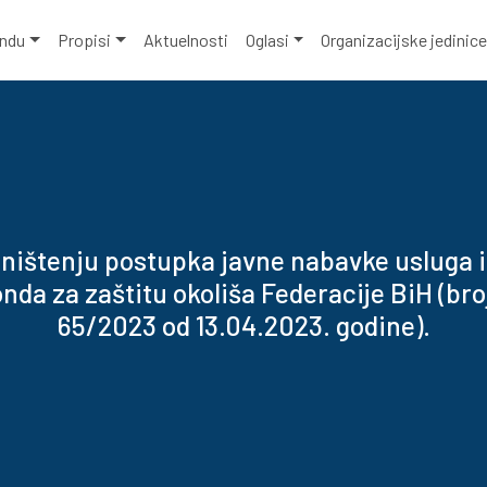
ondu
Propisi
Aktuelnosti
Oglasi
Organizacijske jedinic
ništenju postupka javne nabavke usluga 
nda za zaštitu okoliša Federacije BiH (bro
65/2023 od 13.04.2023. godine).