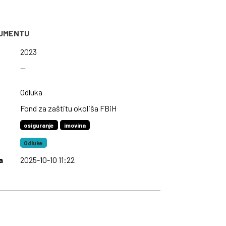
KUMENTU
2023
—
Odluka
Fond za zaštitu okoliša FBiH
osiguranje
imovina
Odluke
a
2025-10-10 11:22