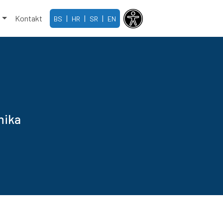
e
Kontakt
|
|
|
BS
HR
SR
EN
nika