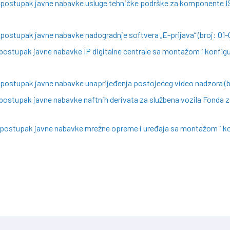
a postupak javne nabavke usluge tehničke podrške za komponente I
 postupak javne nabavke nadogradnje softvera „E-prijava“ (broj: 01
postupak javne nabavke IP digitalne centrale sa montažom i konfigu
 postupak javne nabavke unaprijeđenja postojećeg video nadzora (b
postupak javne nabavke naftnih derivata za službena vozila Fonda za
a postupak javne nabavke mrežne opreme i uređaja sa montažom i ko