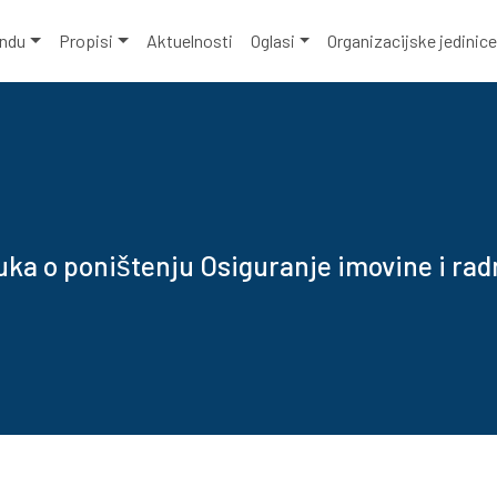
ondu
Propisi
Aktuelnosti
Oglasi
Organizacijske jedinic
uka o poništenju Osiguranje imovine i rad