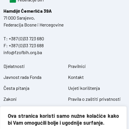
Hamdiје Ćemerlića 39A
71 000 Sarajevo,
Federacija Bosne i Hercegovine
T:
+387 (0)33 723 680
F:
+387 (0)33 723 688
info@fzofbih.org.ba
Djelatnosti
Pravilnici
Javnost rada Fonda
Kontakt
Česta pitanja
Uvjeti korištenja
Zakoni
Pravila o zaštiti privatnosti
Uredbe
Kolačići
Ova stranica koristi samo nužne kolačiće kako
Pristup informacijama
bi Vam omogućili bolje i ugodnije surfanje.