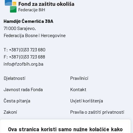
Hamdiје Ćemerlića 39A
71 000 Sarajevo,
Federacija Bosne i Hercegovine
T:
+387 (0)33 723 680
F:
+387 (0)33 723 688
info@fzofbih.org.ba
Djelatnosti
Pravilnici
Javnost rada Fonda
Kontakt
Česta pitanja
Uvjeti korištenja
Zakoni
Pravila o zaštiti privatnosti
Uredbe
Kolačići
Ova stranica koristi samo nužne kolačiće kako