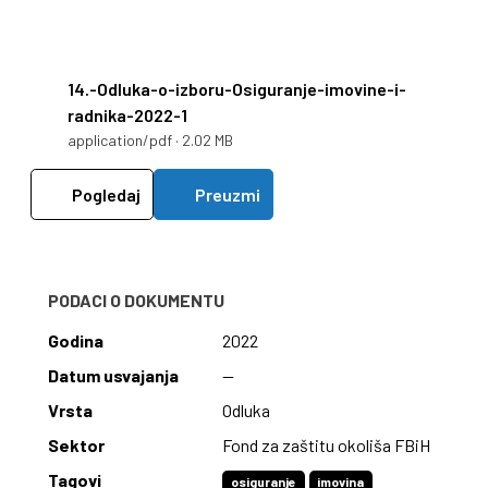
14.-Odluka-o-izboru-Osiguranje-imovine-i-
radnika-2022-1
application/pdf · 2.02 MB
Pogledaj
Preuzmi
PODACI O DOKUMENTU
Godina
2022
Datum usvajanja
—
Vrsta
Odluka
Sektor
Fond za zaštitu okoliša FBiH
Tagovi
osiguranje
imovina