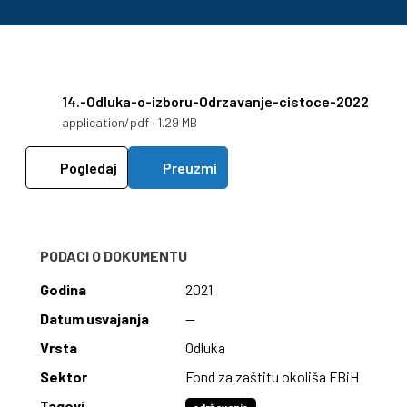
14.-Odluka-o-izboru-Odrzavanje-cistoce-2022
application/pdf · 1.29 MB
Pogledaj
Preuzmi
PODACI O DOKUMENTU
Godina
2021
Datum usvajanja
—
Vrsta
Odluka
Sektor
Fond za zaštitu okoliša FBiH
Tagovi