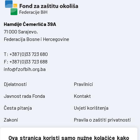
Hamdiје Ćemerlića 39A
71 000 Sarajevo,
Federacija Bosne i Hercegovine
T:
+387 (0)33 723 680
F:
+387 (0)33 723 688
info@fzofbih.org.ba
Djelatnosti
Pravilnici
Javnost rada Fonda
Kontakt
Česta pitanja
Uvjeti korištenja
Zakoni
Pravila o zaštiti privatnosti
Uredbe
Kolačići
Ova stranica koristi samo nužne kolačiće kako