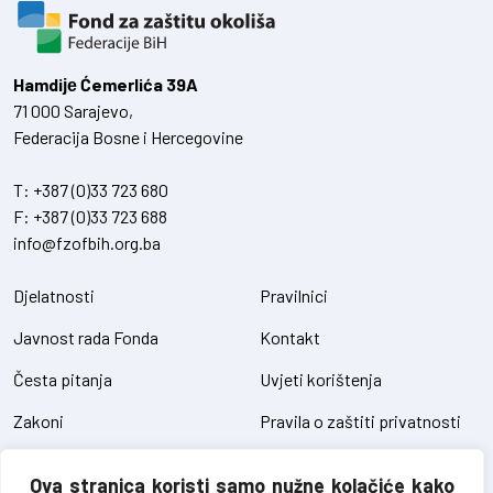
Hamdiје Ćemerlića 39A
71 000 Sarajevo,
Federacija Bosne i Hercegovine
T:
+387 (0)33 723 680
F:
+387 (0)33 723 688
info@fzofbih.org.ba
Djelatnosti
Pravilnici
Javnost rada Fonda
Kontakt
Česta pitanja
Uvjeti korištenja
Zakoni
Pravila o zaštiti privatnosti
Uredbe
Kolačići
Ova stranica koristi samo nužne kolačiće kako