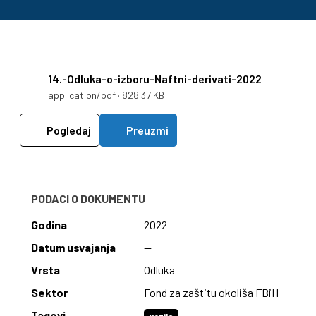
14.-Odluka-o-izboru-Naftni-derivati-2022
application/pdf · 828.37 KB
Pogledaj
Preuzmi
PODACI O DOKUMENTU
Godina
2022
Datum usvajanja
—
Vrsta
Odluka
Sektor
Fond za zaštitu okoliša FBiH
Tagovi