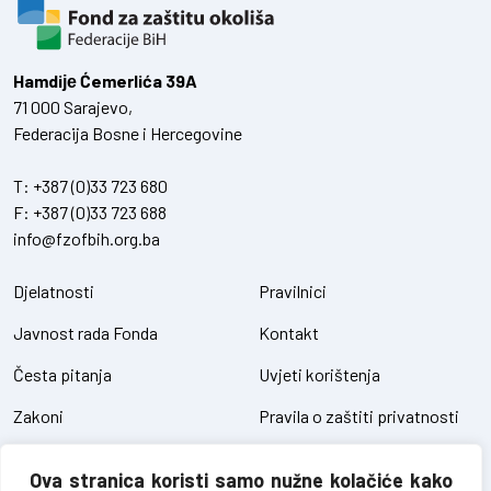
Hamdiје Ćemerlića 39A
71 000 Sarajevo,
Federacija Bosne i Hercegovine
T:
+387 (0)33 723 680
F:
+387 (0)33 723 688
info@fzofbih.org.ba
Djelatnosti
Pravilnici
Javnost rada Fonda
Kontakt
Česta pitanja
Uvjeti korištenja
Zakoni
Pravila o zaštiti privatnosti
Uredbe
Kolačići
Ova stranica koristi samo nužne kolačiće kako