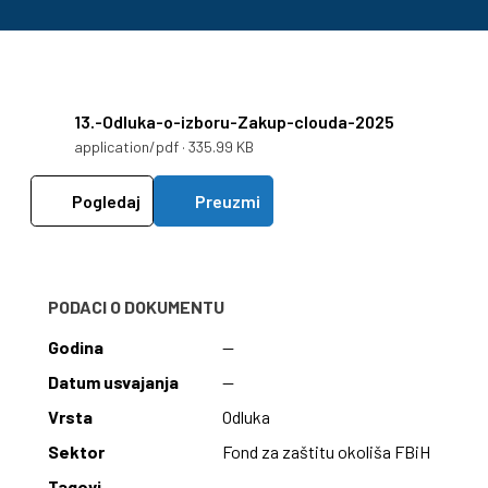
13.-Odluka-o-izboru-Zakup-clouda-2025
application/pdf · 335.99 KB
Pogledaj
Preuzmi
PODACI O DOKUMENTU
Godina
—
Datum usvajanja
—
Vrsta
Odluka
Sektor
Fond za zaštitu okoliša FBiH
Tagovi
—