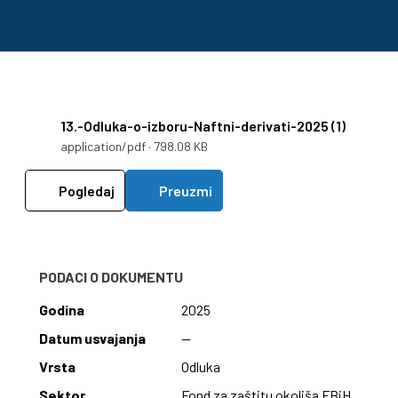
13.-Odluka-o-izboru-Naftni-derivati-2025 (1)
application/pdf · 798.08 KB
Pogledaj
Preuzmi
PODACI O DOKUMENTU
Godina
2025
Datum usvajanja
—
Vrsta
Odluka
Sektor
Fond za zaštitu okoliša FBiH