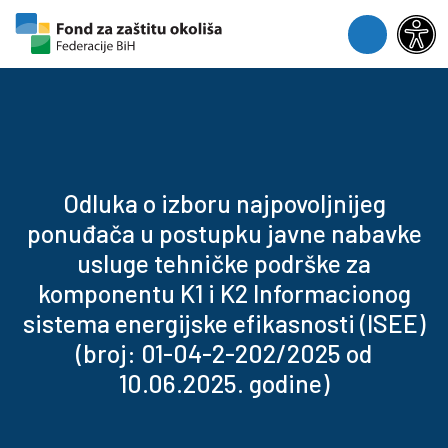
Skip to content
Skip to footer
Menu
Odluka o izboru najpovoljnijeg
ponuđača u postupku javne nabavke
usluge tehničke podrške za
komponentu K1 i K2 Informacionog
sistema energijske efikasnosti (ISEE)
(broj: 01-04-2-202/2025 od
10.06.2025. godine)