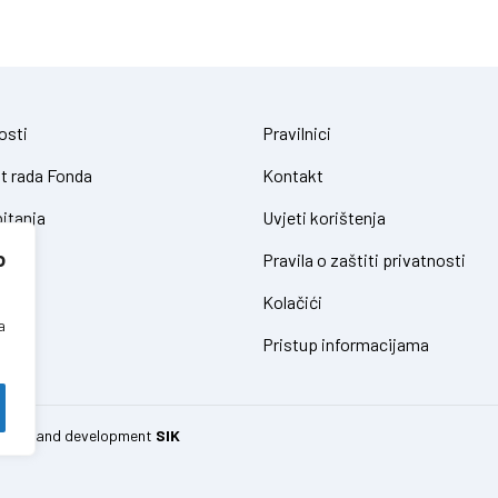
osti
Pravilnici
t rada Fonda
Kontakt
itanja
Uvjeti korištenja
o
Pravila o zaštiti privatnosti
Kolačići
a
Pristup informacijama
 design and development
SIK