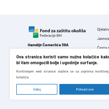
Djelatn
Javnos
Hamdiје Ćemerlića 39A
Česta p
71 000 Sarajevo,
Federacija Bosne i Hercegovine
Ova stranica koristi samo nužne kolačiće kak
Zakoni
bi Vam omogućili bolje i ugodnije surfanje.
Uredbe
T:
+387 (0)33 723 680
Korištenjem web stranice slažete se sa uvjetima korištenj
F:
+387 (0)33 723 688
kolačića
info@fzofbih.org.ba
Odbij
Prihvati sve
Fond za zaštitu okoliša FBiH – sva prava pridržana //