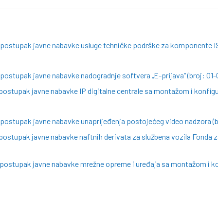
a postupak javne nabavke usluge tehničke podrške za komponente I
 postupak javne nabavke nadogradnje softvera „E-prijava“ (broj: 01
postupak javne nabavke IP digitalne centrale sa montažom i konfigu
 postupak javne nabavke unaprijeđenja postojećeg video nadzora (b
postupak javne nabavke naftnih derivata za službena vozila Fonda za
a postupak javne nabavke mrežne opreme i uređaja sa montažom i ko