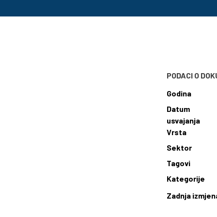
PODACI O DO
Godina
Datum
usvajanja
Vrsta
Sektor
Tagovi
Kategorije
Zadnja izmjen