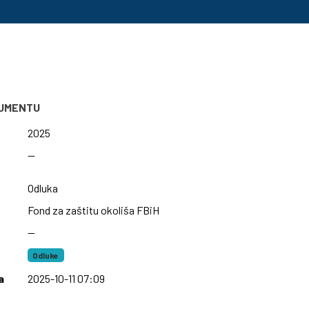
KUMENTU
2025
—
Odluka
Fond za zaštitu okoliša FBiH
—
Odluke
a
2025-10-11 07:09