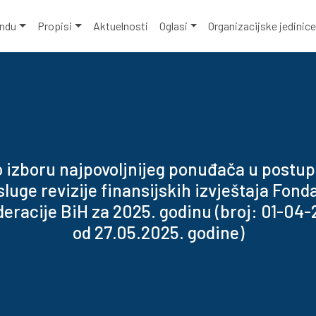
ondu
Propisi
Aktuelnosti
Oglasi
Organizacijske jedinic
o izboru najpovoljnijeg ponuđača u postup
luge revizije finansijskih izvještaja Fonda
deracije BiH za 2025. godinu (broj: 01-04
od 27.05.2025. godine)