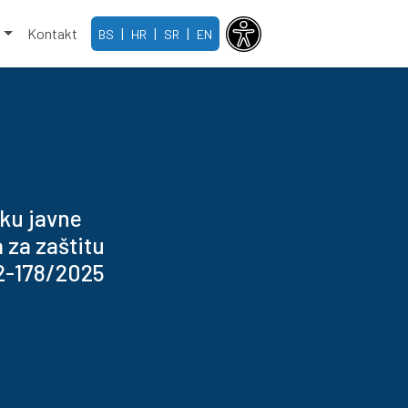
e
Kontakt
|
|
|
BS
HR
SR
EN
ku javne
 za zaštitu
-2-178/2025