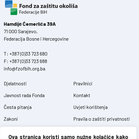
Hamdiје Ćemerlića 39A
71 000 Sarajevo,
Federacija Bosne i Hercegovine
T:
+387 (0)33 723 680
F:
+387 (0)33 723 688
info@fzofbih.org.ba
Djelatnosti
Pravilnici
Javnost rada Fonda
Kontakt
Česta pitanja
Uvjeti korištenja
Zakoni
Pravila o zaštiti privatnosti
Uredbe
Kolačići
Ova stranica koristi samo nužne kolačiće kako