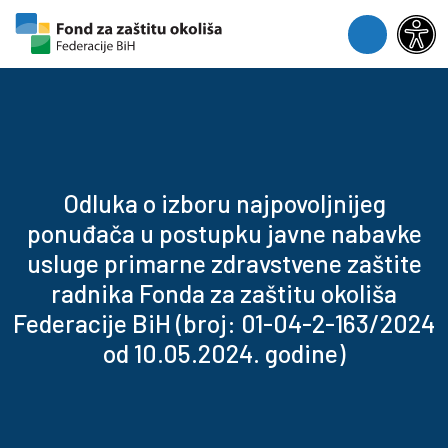
Skip to content
Skip to footer
Menu
Odluka o izboru najpovoljnijeg
ponuđača u postupku javne nabavke
usluge primarne zdravstvene zaštite
radnika Fonda za zaštitu okoliša
Federacije BiH (broj: 01-04-2-163/2024
od 10.05.2024. godine)