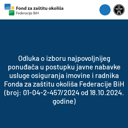
Skip to content
Skip to footer
Menu
Odluka o izboru najpovoljnijeg
ponuđača u postupku javne nabavke
usluge osiguranja imovine i radnika
Fonda za zaštitu okoliša Federacije BiH
(broj: 01-04-2-457/2024 od 18.10.2024.
godine)