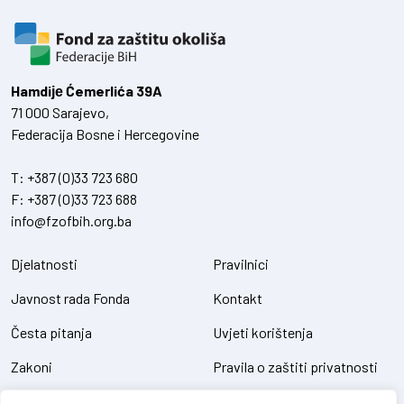
Hamdiје Ćemerlića 39A
71 000 Sarajevo,
Federacija Bosne i Hercegovine
T:
+387 (0)33 723 680
F:
+387 (0)33 723 688
info@fzofbih.org.ba
Djelatnosti
Pravilnici
Javnost rada Fonda
Kontakt
Česta pitanja
Uvjeti korištenja
Zakoni
Pravila o zaštiti privatnosti
Uredbe
Kolačići