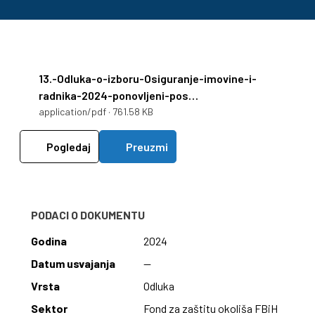
13.-Odluka-o-izboru-Osiguranje-imovine-i-
radnika-2024-ponovljeni-pos…
application/pdf · 761.58 KB
Pogledaj
Preuzmi
PODACI O DOKUMENTU
Godina
2024
Datum usvajanja
—
Vrsta
Odluka
Sektor
Fond za zaštitu okoliša FBiH