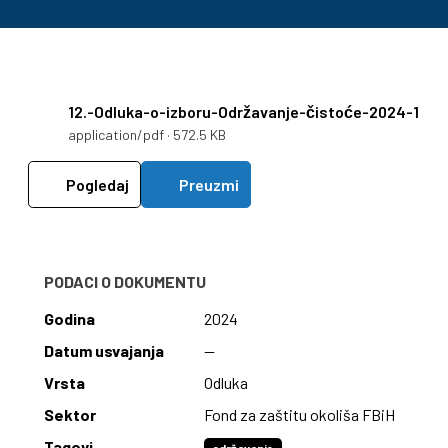
12.-Odluka-o-izboru-Održavanje-čistoće-2024-1
application/pdf · 572.5 KB
Pogledaj
Preuzmi
PODACI O DOKUMENTU
Godina
2024
Datum usvajanja
—
Vrsta
Odluka
Sektor
Fond za zaštitu okoliša FBiH
Tagovi