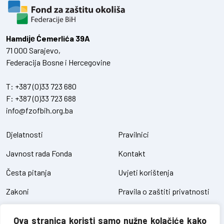
Hamdiје Ćemerlića 39A
71 000 Sarajevo,
Federacija Bosne i Hercegovine
T:
+387 (0)33 723 680
F:
+387 (0)33 723 688
info@fzofbih.org.ba
Djelatnosti
Pravilnici
Javnost rada Fonda
Kontakt
Česta pitanja
Uvjeti korištenja
Zakoni
Pravila o zaštiti privatnosti
Uredbe
Kolačići
Ova stranica koristi samo nužne kolačiće kako