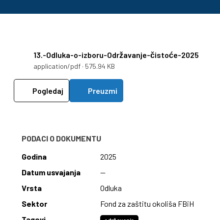
13.-Odluka-o-izboru-Održavanje-čistoće-2025
application/pdf · 575.94 KB
Pogledaj
Preuzmi
PODACI O DOKUMENTU
Godina
2025
Datum usvajanja
—
Vrsta
Odluka
Sektor
Fond za zaštitu okoliša FBiH
Tagovi