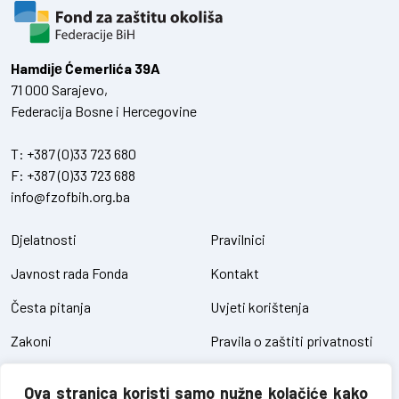
Hamdiје Ćemerlića 39A
71 000 Sarajevo,
Federacija Bosne i Hercegovine
T:
+387 (0)33 723 680
F:
+387 (0)33 723 688
info@fzofbih.org.ba
Djelatnosti
Pravilnici
Javnost rada Fonda
Kontakt
Česta pitanja
Uvjeti korištenja
Zakoni
Pravila o zaštiti privatnosti
Uredbe
Kolačići
Ova stranica koristi samo nužne kolačiće kako