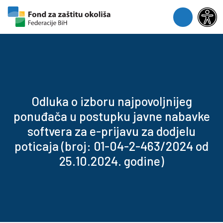
Skip to content
Skip to footer
Menu
Odluka o izboru najpovoljnijeg
ponuđača u postupku javne nabavke
softvera za e-prijavu za dodjelu
poticaja (broj: 01-04-2-463/2024 od
25.10.2024. godine)