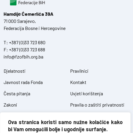
Hamdiје Ćemerlića 39A
71 000 Sarajevo,
Federacija Bosne i Hercegovine
T:
+387 (0)33 723 680
F:
+387 (0)33 723 688
info@fzofbih.org.ba
Djelatnosti
Pravilnici
Javnost rada Fonda
Kontakt
Česta pitanja
Uvjeti korištenja
Zakoni
Pravila o zaštiti privatnosti
Uredbe
Kolačići
Ova stranica koristi samo nužne kolačiće kako
Pristup informacijama
bi Vam omogućili bolje i ugodnije surfanje.