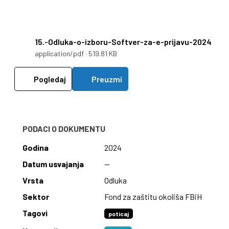
15.-Odluka-o-izboru-Softver-za-e-prijavu-2024
application/pdf · 519.81 KB
Pogledaj
Preuzmi
PODACI O DOKUMENTU
Godina
2024
Datum usvajanja
—
Vrsta
Odluka
Sektor
Fond za zaštitu okoliša FBiH
Tagovi
poticaj