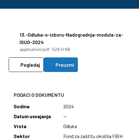
13.-Odluka-o-izboru-Nadogradnja-modula-za-
ISUO-2024
application/pdf · 529.41 KB
Pogledaj
Preuzmi
PODACI O DOKUMENTU
Godina
2024
Datum usvajanja
—
Vrsta
Odluka
Sektor
Fond za zaštitu okoliša FBiH