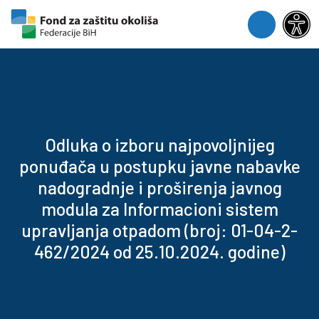
Skip to content
Skip to footer
Menu
Odluka o izboru najpovoljnijeg
ponuđača u postupku javne nabavke
nadogradnje i proširenja javnog
modula za Informacioni sistem
upravljanja otpadom (broj: 01-04-2-
462/2024 od 25.10.2024. godine)