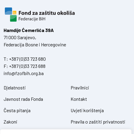
Hamdiје Ćemerlića 39A
71 000 Sarajevo,
Federacija Bosne i Hercegovine
T:
+387 (0)33 723 680
F:
+387 (0)33 723 688
info@fzofbih.org.ba
Djelatnosti
Pravilnici
Javnost rada Fonda
Kontakt
Česta pitanja
Uvjeti korištenja
Zakoni
Pravila o zaštiti privatnosti
Uredbe
Kolačići