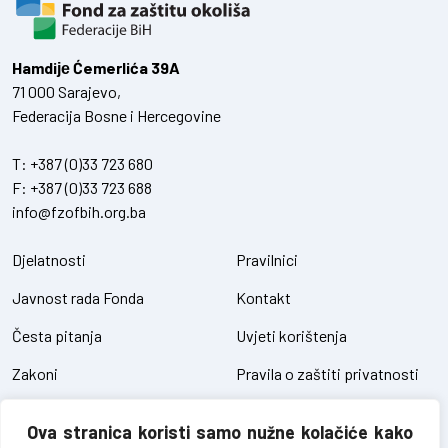
Hamdiје Ćemerlića 39A
71 000 Sarajevo,
Federacija Bosne i Hercegovine
T:
+387 (0)33 723 680
F:
+387 (0)33 723 688
info@fzofbih.org.ba
Djelatnosti
Pravilnici
Javnost rada Fonda
Kontakt
Česta pitanja
Uvjeti korištenja
Zakoni
Pravila o zaštiti privatnosti
Uredbe
Kolačići
Ova stranica koristi samo nužne kolačiće kako