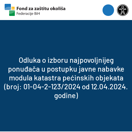
Skip to content
Skip to footer
Menu
Odluka o izboru najpovoljnijeg
ponuđača u postupku javne nabavke
modula katastra pećinskih objekata
(broj: 01-04-2-123/2024 od 12.04.2024.
godine)