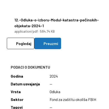
12.-Odluka-o-izboru-Modul-katastra-pećinskih-
objekata-2024-1
application/pdf · 584.74 KB
Pogledaj
Preuzmi
PODACI O DOKUMENTU
Godina
2024
Datum usvajanja
—
Vrsta
Odluka
Sektor
Fond za zaštitu okoliša FBiH
Tagovi
—