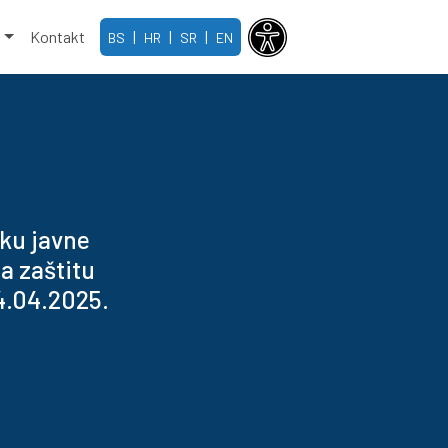
e
Kontakt
|
|
|
BS
HR
SR
EN
ku javne
a zaštitu
4.04.2025.