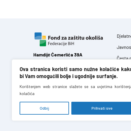
Djelatn
Javnos
Hamdiје Ćemerlića 39A
Česta p
71 000 Sarajevo,
Ova stranica koristi samo nužne kolačiće kak
Federacija Bosne i Hercegovine
Zakoni
bi Vam omogućili bolje i ugodnije surfanje.
Uredbe
T:
+387 (0)33 723 680
Korištenjem web stranice slažete se sa uvjetima korištenj
F:
+387 (0)33 723 688
kolačića
info@fzofbih.org.ba
Odbij
Prihvati sve
Fond za zaštitu okoliša FBiH – sva prava pridržana //