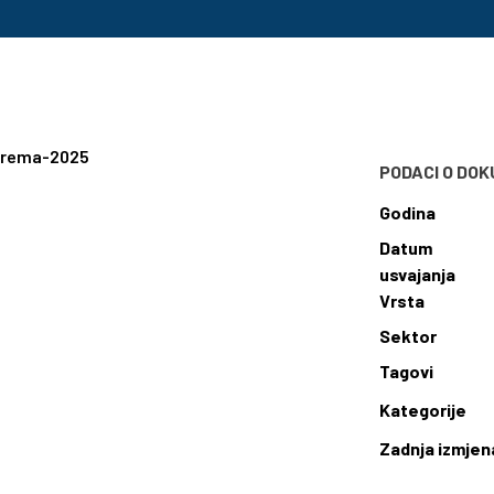
prema-2025
PODACI O DO
Godina
Datum
usvajanja
Vrsta
Sektor
Tagovi
Kategorije
Zadnja izmjen