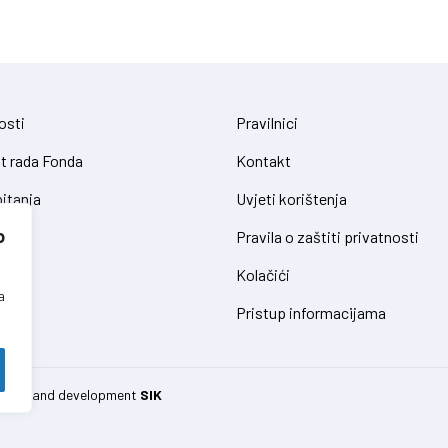
osti
Pravilnici
t rada Fonda
Kontakt
itanja
Uvjeti korištenja
o
Pravila o zaštiti privatnosti
Kolačići
a
Pristup informacijama
 design and development
SIK