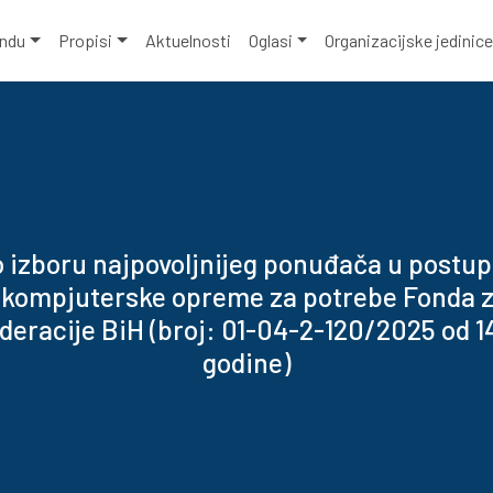
ondu
Propisi
Aktuelnosti
Oglasi
Organizacijske jedinic
o izboru najpovoljnijeg ponuđača u postup
kompjuterske opreme za potrebe Fonda z
ederacije BiH (broj: 01-04-2-120/2025 od 1
godine)