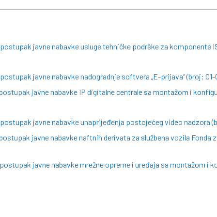
a postupak javne nabavke usluge tehničke podrške za komponente I
 postupak javne nabavke nadogradnje softvera „E-prijava“ (broj: 01
postupak javne nabavke IP digitalne centrale sa montažom i konfigu
 postupak javne nabavke unaprijeđenja postojećeg video nadzora (b
postupak javne nabavke naftnih derivata za službena vozila Fonda za
a postupak javne nabavke mrežne opreme i uređaja sa montažom i ko