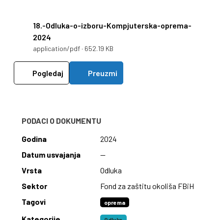
18.-Odluka-o-izboru-Kompjuterska-oprema-
2024
application/pdf · 652.19 KB
Pogledaj
Preuzmi
PODACI O DOKUMENTU
Godina
2024
Datum usvajanja
—
Vrsta
Odluka
Sektor
Fond za zaštitu okoliša FBiH
Tagovi
oprema
Kategorije
Odluke