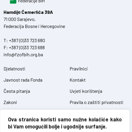
Hamdiје Ćemerlića 39A
71 000 Sarajevo,
Federacija Bosne i Hercegovine
T:
+387 (0)33 723 680
F:
+387 (0)33 723 688
info@fzofbih.org.ba
Djelatnosti
Pravilnici
Javnost rada Fonda
Kontakt
Česta pitanja
Uvjeti korištenja
Zakoni
Pravila o zaštiti privatnosti
Uredbe
Kolačići
Ova stranica koristi samo nužne kolačiće kako
Pristup informacijama
bi Vam omogućili bolje i ugodnije surfanje.