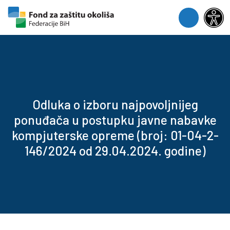
Skip to content
Skip to footer
Menu
Odluka o izboru najpovoljnijeg
ponuđača u postupku javne nabavke
kompjuterske opreme (broj: 01-04-2-
146/2024 od 29.04.2024. godine)