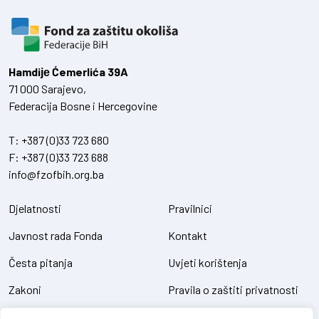
Hamdiје Ćemerlića 39A
71 000 Sarajevo,
Federacija Bosne i Hercegovine
T:
+387 (0)33 723 680
F:
+387 (0)33 723 688
info@fzofbih.org.ba
Djelatnosti
Pravilnici
Javnost rada Fonda
Kontakt
Česta pitanja
Uvjeti korištenja
Zakoni
Pravila o zaštiti privatnosti
Uredbe
Kolačići