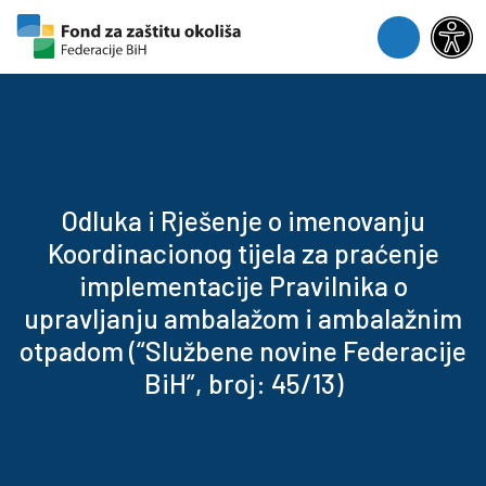
Skip to content
Skip to footer
Menu
Odluka i Rješenje o imenovanju
Koordinacionog tijela za praćenje
implementacije Pravilnika o
upravljanju ambalažom i ambalažnim
otpadom (“Službene novine Federacije
BiH”, broj: 45/13)