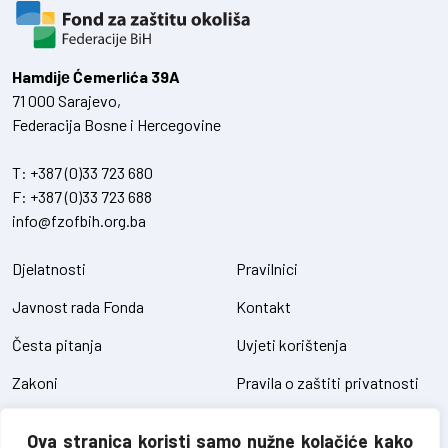
Hamdiје Ćemerlića 39A
71 000 Sarajevo,
Federacija Bosne i Hercegovine
T:
+387 (0)33 723 680
F:
+387 (0)33 723 688
info@fzofbih.org.ba
Djelatnosti
Pravilnici
Javnost rada Fonda
Kontakt
Česta pitanja
Uvjeti korištenja
Zakoni
Pravila o zaštiti privatnosti
Uredbe
Kolačići
Ova stranica koristi samo nužne kolačiće kako