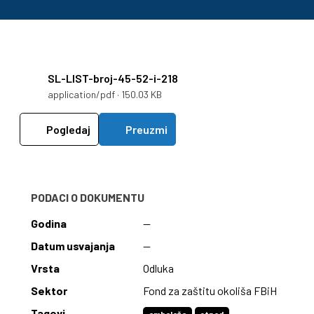
SL-LIST-broj-45-52-i-218
application/pdf · 150.03 KB
Pogledaj
Preuzmi
PODACI O DOKUMENTU
Godina
—
Datum usvajanja
—
Vrsta
Odluka
Sektor
Fond za zaštitu okoliša FBiH
Tagovi